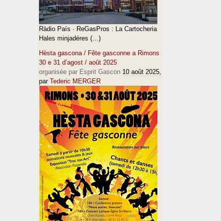
Ràdio País · ReGasPros : La Cartocheria
Hales minjadéres (…)
Hèsta gascona / Fête gasconne a Rimons
30 e 31 d’agost / août 2025
organisée par Esprit Gascon
10 août 2025
,
par
Tederic MERGER