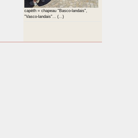
capèth = chapeau "Basco-landais",
"Vasco-landais"... (…)