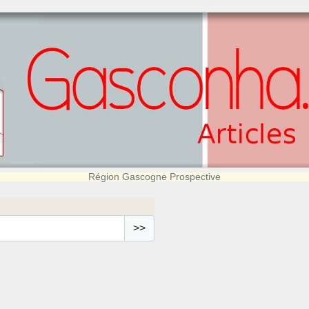
Région Gascogne Prospective
>>