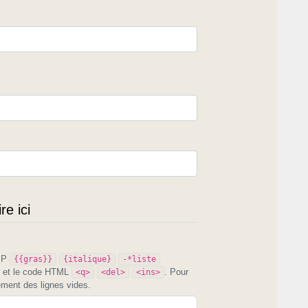
e ici
PIP
{{gras}}
{italique}
-*liste
et le code HTML
. Pour
<q>
<del>
<ins>
ement des lignes vides.