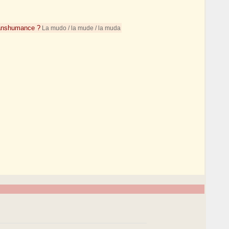
 transhumance ?
La mudo / la mude / la muda