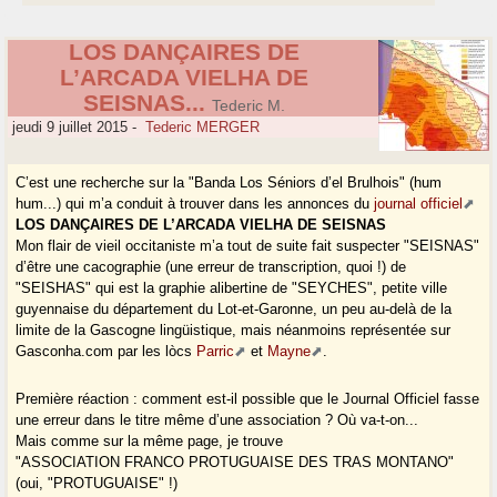
LOS DANÇAIRES DE
L’ARCADA VIELHA DE
SEISNAS...
Tederic M.
jeudi 9 juillet 2015
-
Tederic MERGER
C’est une recherche sur la "Banda Los Séniors d’el Brulhois" (hum
hum...) qui m’a conduit à trouver dans les annonces du
journal officiel
LOS DANÇAIRES DE L’ARCADA VIELHA DE SEISNAS
Mon flair de vieil occitaniste m’a tout de suite fait suspecter "SEISNAS"
d’être une cacographie (une erreur de transcription, quoi !) de
"SEISHAS" qui est la graphie alibertine de "SEYCHES", petite ville
guyennaise du département du Lot-et-Garonne, un peu au-delà de la
limite de la Gascogne lingüistique, mais néanmoins représentée sur
Gasconha.com par les lòcs
Parric
et
Mayne
.
Première réaction : comment est-il possible que le Journal Officiel fasse
une erreur dans le titre même d’une association ? Où va-t-on...
Mais comme sur la même page, je trouve
"ASSOCIATION FRANCO PROTUGUAISE DES TRAS MONTANO"
(oui, "PROTUGUAISE" !)