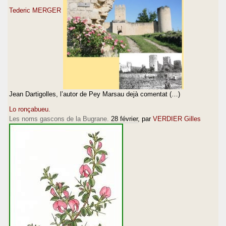
Tederic MERGER
Jean Dartigolles, l’autor de Pey Marsau dejà comentat (…)
Lo ronçabueu.
Les noms gascons de la Bugrane.
28 février
, par
VERDIER Gilles