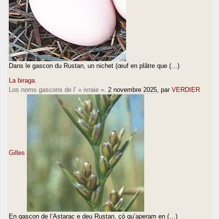
Dans le gascon du Rustan, un nichet (œuf en plâtre que (…)
La biraga.
Los noms gascons de l’ « ivraie ».
2 novembre 2025
, par
VERDIER
Gilles
En gascon de l’Astarac e deu Rustan, çò qu’aperam en (…)