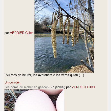
par
VERDIER Gilles
"Au mes de heurèr, los averanèrs e los vèrns qu’an (…)
Un conidèr.
Les noms du nichet en gascon.
27 janvier
, par
VERDIER Gilles