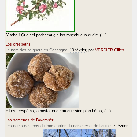
"Atcho ! Que sei pèdescauç e los ronçabueus que’m (…)
Los crespèths.
Le nom des beignets en Gascogne.
19 février
, par
VERDIER Gilles
« Los crespèths, a nosta, que cau que sian plan bèths, (…)
Las sarsenas de l’averanèr...
Les noms gascons du long chaton du noisetier et de l’aulne.
7 février
,