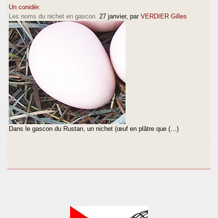
Un conidèr.
Les noms du nichet en gascon.
27 janvier
, par
VERDIER Gilles
Dans le gascon du Rustan, un nichet (œuf en plâtre que (…)