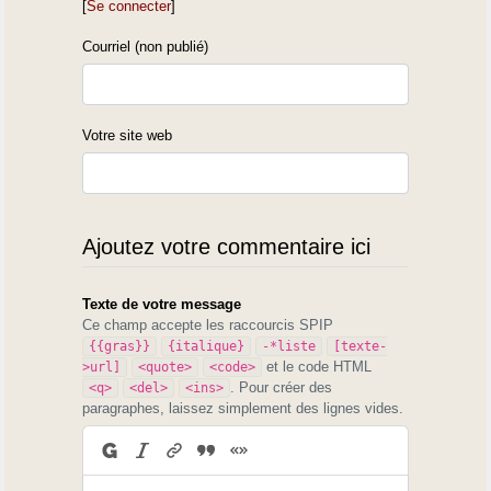
[
Se connecter
]
Courriel (non publié)
Votre site web
Ajoutez votre commentaire ici
Texte de votre message
Ce champ accepte les raccourcis SPIP
{{gras}}
{italique}
-*liste
[texte-
et le code HTML
>url]
<quote>
<code>
. Pour créer des
<q>
<del>
<ins>
paragraphes, laissez simplement des lignes vides.