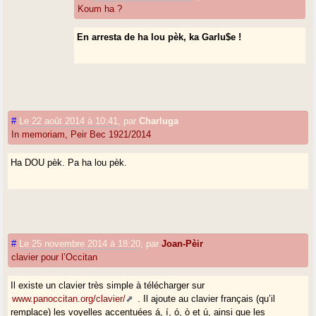
Koum ha ?
En arresta de ha lou pèk, ka Garlu$e !
#
Le 22 août 2014 à 10:41
,
par
Charluga
In memoriam, Peir Bec 1921/2014
Ha DOU pèk. Pa ha lou pèk.
#
Le 25 novembre 2014 à 18:20
,
par
Joan-Pèir
clavier pour l’Occitan
Il existe un clavier très simple à télécharger sur
www.panoccitan.org/clavier/
. Il ajoute au clavier français (qu’il
remplace) les voyelles accentuées á, í, ó, ò et ú, ainsi que les