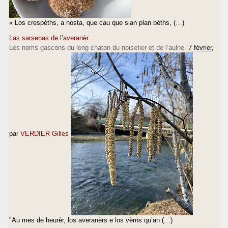
« Los crespèths, a nosta, que cau que sian plan bèths, (…)
Las sarsenas de l’averanèr...
Les noms gascons du long chaton du noisetier et de l’aulne.
7 février
,
par
VERDIER Gilles
"Au mes de heurèr, los averanèrs e los vèrns qu’an (…)