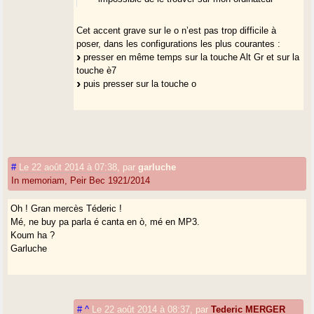
Cet accent grave sur le o n’est pas trop difficile à
poser, dans les configurations les plus courantes :
presser en même temps sur la touche Alt Gr et sur la
touche è7
puis presser sur la touche o
#
Le 22 août 2014 à 07:38
,
par
garluche
In memoriam, Peir Bec 1921/2014
Oh ! Gran mercès Téderic !
Mé, ne buy pa parla é canta en ò, mé en MP3.
Koum ha ?
Garluche
#
^
Le 22 août 2014 à 08:37
,
par
Tederic MERGER