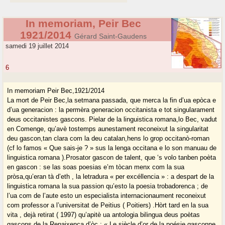
In memoriam, Peir Bec
1921/2014
Gérard Saint-Gaudens
samedi 19 juillet 2014
6
In memoriam Peir Bec,1921/2014
La mort de Peir Bec,la setmana passada, que merca la fin d’ua epòca e
d’ua generacion : la permèra generacion occitanista e tot singularament
deus occitanistes gascons. Pielar de la linguistica romana,lo Bec, vadut
en Comenge, qu’avè tostemps aunestament reconeixut la singularitat
deu gascon,tan clara com la deu catalan,hens lo grop occitanò-roman
(cf lo famos « Que sais-je ? » sus la lenga occitana e lo son manuau de
linguistica romana ).Prosator gascon de talent, que ‘s volo tanben poèta
en gascon : se las soas poesias e’m tòcan menx com la sua
pròsa,qu’eran tà d’eth , la letradura « per excéllencia » : a despart de la
linguistica romana la sua passion qu’esto la poesia trobadorenca ; de
l’ua com de l’aute esto un especialista internacionaument reconeixut
com professor a l’universitat de Peitius ( Poitiers) .Hòrt tard en la sua
vita , dejà retirat ( 1997) qu’apitè ua antologia bilingua deus poètas
gascons de la Renaixença d’òc : « Le siècle d’or de la poésie gasconne,