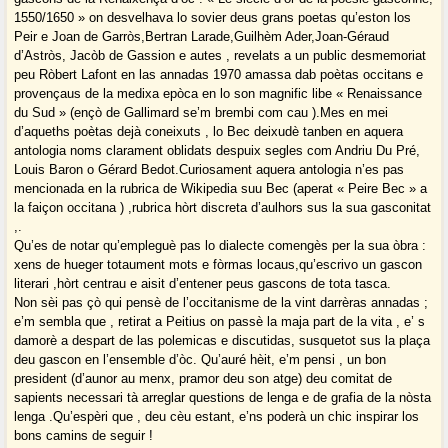
1550/1650 » on desvelhava lo sovier deus grans poetas qu’eston los
Peir e Joan de Garròs,Bertran Larade,Guilhèm Ader,Joan-Géraud
d’Astròs, Jacòb de Gassion e autes , revelats a un public desmemoriat
peu Ròbert Lafont en las annadas 1970 amassa dab poètas occitans e
provençaus de la medixa epòca en lo son magnific libe « Renaissance
du Sud » (ençò de Gallimard se’m brembi com cau ).Mes en mei
d’aqueths poètas dejà coneixuts , lo Bec deixudè tanben en aquera
antologia noms clarament oblidats despuix segles com Andriu Du Pré,
Louis Baron o Gérard Bedot.Curiosament aquera antologia n’es pas
mencionada en la rubrica de Wikipedia suu Bec (aperat « Peire Bec » a
la faiçon occitana ) ,rubrica hòrt discreta d’aulhors sus la sua gasconitat
,.
Qu’es de notar qu’empleguè pas lo dialecte comengès per la sua òbra :
xens de hueger totaument mots e fòrmas locaus,qu’escrivo un gascon
literari ,hòrt centrau e aisit d’entener peus gascons de tota tasca.
Non sèi pas çò qui pensè de l’occitanisme de la vint darrèras annadas ;
e’m sembla que , retirat a Peitius on passè la maja part de la vita , e’ s
damorè a despart de las polemicas e discutidas, susquetot sus la plaça
deu gascon en l’ensemble d’òc. Qu’auré hèit, e’m pensi , un bon
president (d’aunor au menx, pramor deu son atge) deu comitat de
sapients necessari tà arreglar questions de lenga e de grafia de la nòsta
lenga .Qu’espèri que , deu cèu estant, e’ns poderà un chic inspirar los
bons camins de seguir !