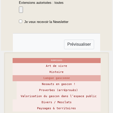
Extensions autorisées : toutes
Je veux recevoir la Newsletter
RUBRIQUES
Art de vivre
Histoire
Langue gasconne
Nosauts en gascon !
Proverbes (arréprouès)
Valorisation du gascon dans l’espace public
Divers / Mesclats
Paysages & territoires