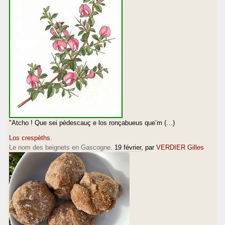
"Atcho ! Que sei pèdescauç e los ronçabueus que’m (…)
Los crespèths.
Le nom des beignets en Gascogne.
19 février
, par
VERDIER Gilles