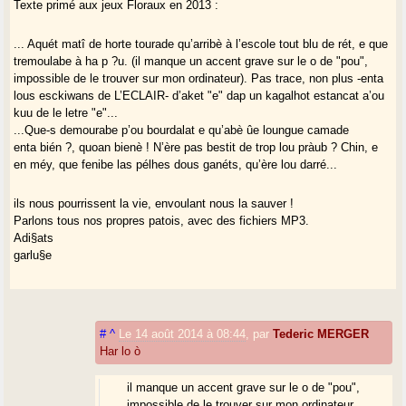
Texte primé aux jeux Floraux en 2013 :
... Aquét matî de horte tourade qu’arribè à l’escole tout blu de rét, e que
tremoulabe à ha p ?u. (il manque un accent grave sur le o de "pou",
impossible de le trouver sur mon ordinateur). Pas trace, non plus -enta
lous esckiwans de L’ECLAIR- d’aket "e" dap un kagalhot estancat a’ou
kuu de le letre "e"...
...Que-s demourabe p’ou bourdalat e qu’abè ûe loungue camade
enta bién ?, quoan bienè ! N’ère pas bestit de trop lou pràub ? Chin, e
en méy, que fenibe las pélhes dous ganéts, qu’ère lou darré...
ils nous pourrissent la vie, envoulant nous la sauver !
Parlons tous nos propres patois, avec des fichiers MP3.
Adi§ats
garlu§e
#
^
Le 14 août 2014 à 08:44
,
par
Tederic MERGER
Har lo ò
il manque un accent grave sur le o de "pou",
impossible de le trouver sur mon ordinateur