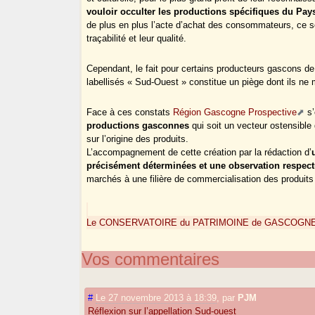
vouloir occulter les productions spécifiques du Pa
de plus en plus l’acte d’achat des consommateurs, ce sont
traçabilité et leur qualité.
Cependant, le fait pour certains producteurs gascons de
labellisés « Sud-Ouest » constitue un piège dont ils ne
Face à ces constats
Région Gascogne Prospective
s’
productions gasconnes
qui soit un vecteur ostensib
sur l’origine des produits.
L’accompagnement de cette création par la rédaction d’
précisément déterminées et une observation respec
marchés à une filière de commercialisation des produit
Le CONSERVATOIRE du PATRIMOINE de GASCOGNE 
Vos commentaires
#
Le 27 novembre 2013 à 18:39
,
par
PJM
Réflexion sur l’appellation Sud-ouest