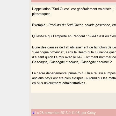
L’appellation "Sud-Ouest" est généralement valorisée ; l
pittoresques.
Exemple :
Produits du Sud-Ouest, salade gasconne,
et
Qu’est-ce qui l’emporte en Périgord :
Sud-Ouest
ou
Pér
L’une des causes de l’affaiblissement de la notion de G
"Gascogne province", sans le Béarn ni la Guyenne gasc
d’autant qu’on l’a mis avec le 64). Comment nommer c
Gascogne, Gascogne médiane, Gascogne centrale ?
Le cadre départemental prime tout. On a réussi à impos
anciens pays ont été bien extirpés. Aujourd’hui les mét
en plus uniquement administratives.
#
Le 28 novembre 2013 à 11:18
,
par
Gaby