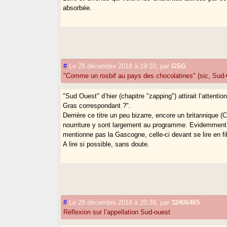
absorbée.
#
Le 28 décembre 2018 à 19:10
,
par
GSG
"Comme un rosbif au pays des chocolatines" (sic, Sud
"Sud Ouest" d’hier (chapitre "zapping") attirait l’attent
Gras correspondant ?".
Derrière ce titre un peu bizarre, encore un britannique
nourriture y sont largement au programme. Evidemment le
mentionne pas la Gascogne, celle-ci devant se lire en f
A lire si possible, sans doute.
#
Le 28 décembre 2018 à 20:39
,
par
32406465
Réflexion sur l’appellation Sud-ouest