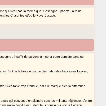
lité qui n’est pas la même que "Gascogne", par ex. l’aire de
vrent les Charentes et/ou le Pays Basque.
scogne : il suffit de parvenir à insérer cette dernière dans ce
un coin SO de la France uni par des habitudes françaises locales,
re l’Occitanie trop étendue, car elle marque bien la différence
 seuls qui peuvent s’en plaindre sont les militants régionaux d’entre
cet ensemble Sud-Ouest. Idem le Limousin qui voit la Corrèze