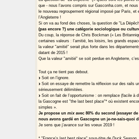
que - nous l’avons compris sur Gasconha.com, et nous l
le nouveau regroupement régional imposé par Paris, et 
l’Angleterre !
Si on va au fond des choses, la question de "La Dépêc
(pas encore ?) une catégorie sociologique ou cultur
Du coup, la réponse de Chris Bockman (« Les Britannique
certaines valeurs : l’amitié, les loisirs, les grands esp
la valeur "amitié" serait plus forte dans les départemen
datant de 2015 !
Que la valeur "amitié" se soit perdue en Angleterre, c’
Tout ça ne tient pas debout.
Soit on l’ignore.
Soit on essaye de remettre la réflexion sur des rails u
sérieusement délimitées.
Soit on fait de l’opportunisme : on remplace (facile à 
la Gascogne est "the last best place"* où existent encore
simples ».
Je propose un
mix
avec 80% du second (essayer de 
nous avons gardé en Gascogne un je-ne-sais-quoi de
Je sens que j’avance sur les voeux 2019 !
* "France’s last best place" sous-titre de
Duck Season
,