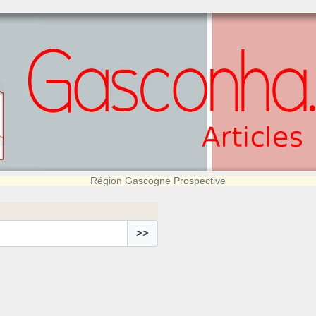
Région Gascogne Prospective
>>