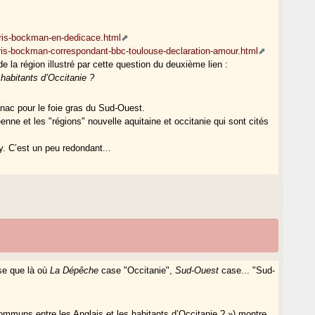
hris-bockman-en-dedicace.html
hris-bockman-correspondant-bbc-toulouse-declaration-amour.html
a région illustré par cette question du deuxième lien :
habitants d’Occitanie ?
gnac pour le foie gras du Sud-Ouest.
enne et les "régions" nouvelle aquitaine et occitanie qui sont cités
. C’est un peu redondant...
ose que là où
La Dépêche
case "Occitanie",
Sud-Ouest
case... "Sud-
ommuns entre les Anglais et les habitants d’Occitanie ? ») montre