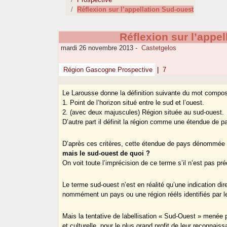
Réflexion sur l’appellation Sud-ouest
Réflexion sur l’appe
mardi 26 novembre 2013
-
Castetgelos
Région Gascogne Prospective
|
7
Le Larousse donne la définition suivante du mot compos
1. Point de l’horizon situé entre le sud et l’ouest.
2. (avec deux majuscules) Région située au sud-ouest.
D’autre part il définit la région comme une étendue de 
D’après ces critères, cette étendue de pays dénommée "s
mais le sud-ouest de quoi ?
On voit toute l’imprécision de ce terme s’il n’est pas pré
Le terme sud-ouest n’est en réalité qu’une indication dir
nommément un pays ou une région rééls identifiés par leur 
Mais la tentative de labellisation « Sud-Ouest » menée 
et culturelle, pour le plus grand profit de leur reconnai