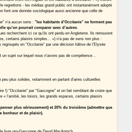
e regrettons - les médias grand public ont instantanément adopté
en font une donnée sociologique aussi ancienne que celle de
he" n’a aucun sens :
"les habitants d’Occitanie" ne forment pas
elle qu’on pourrait comparer avec d’autres
.
s recherchent ici ce qu’ils ont perdu en Angleterre. Ils retrouvent
aces, certains plaisirs simples… ») n’a pas de sens non plus :
ts regroupés en "Occitanie" par une décision hâtive de l’Elysée
est un sujet sur lequel nous n’avons pas de compétence...
n peu plus solides, notamment en partant d’aires culturelles
dire !) "Occitanie" par "Gascogne" et on fait semblant de croire que
 « l’amitié, les loisirs, les grands espaces, certains plaisirs
penser plus sérieusement) et 20% du troisième (admettre que
 bonheur et de plaisir).
 le livre pro-Gascogne de David MacAninch.