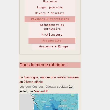
Histoire
Langue gasconne
Divers / Mesclats
Paysages & territoires
Aménagement du
territoire
Architecture
Prospective
Gasconha e Euròpa
Dans la même rubrique :
La Gascogne, encore une réalité humaine
au 21ème siècle
Les données des réseaux sociaux
1er
juillet
, par
Vincent P.