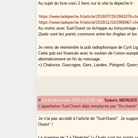
Au sujet du livre voici 2 liens sur le site la depeche.fr :
https://www.ladepeche.fr/article/2018/07/25/2841076-c
https://www.ladepeche.fr/article/2018/11/15/2906967-c
Au moins avec Sud-Ouest on échappe au tronçonnage de l
Quels sont les points communs entre les Anglais et les 
Je viens de réentendre la pub radiophonique de Cyril Li
Cette pub est financée avec le soutien de l’union europé
alternativement en fin du message.
=) Chalosse, Gascogne, Gers, Landes, Périgord, Quercy
#
Le 29 décembre 2018 à 10:02
,
par
Tederic MERGER
L’appellation Sud-Ouest déjà remplacée par "Occitanie"
Je n’ai pas accédé à l’article de "Sud-Ouest". Je supp
Ouest" !
La question de "La Dépêche" (« Quels sont les points c