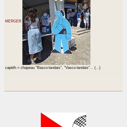
MERGER
capèth = chapeau "Basco-landais", "Vasco-landais"... (…)