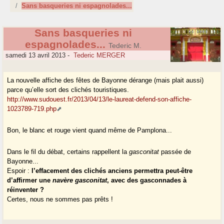
Sans basqueries ni espagnolades...
Sans basqueries ni
espagnolades...
Tederic M.
samedi 13 avril 2013
-
Tederic MERGER
La nouvelle affiche des fêtes de Bayonne dérange (mais plait aussi)
parce qu’elle sort des clichés touristiques.
http://www.sudouest.fr/2013/04/13/le-laureat-defend-son-affiche-
1023789-719.php
Bon, le blanc et rouge vient quand même de Pamplona...
Dans le fil du débat, certains rappellent la
gasconitat
passée de
Bayonne...
Espoir :
l’effacement des clichés anciens permettra peut-être
d’affirmer une
navère gasconitat
, avec des gasconnades à
réinventer ?
Certes, nous ne sommes pas prêts !