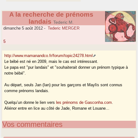
A la recherche de prénoms
landais
Tederic M.
dimanche 5 août 2012
-
Tederic MERGER
5
http://www.mamanandco.fr/forum/topic24278.html
Le bébé est né en 2009, mais le cas est intéressant.
Le papa est "pur landais" et "souhaiterait donner un prénom typique à
notre bébé".
Au départ, seuls Jan (Ian) pour les garçons et Maylïs sont connus
comme prénoms landais.
Quelqu’un donne le lien vers
les prénoms de Gasconha.com
.
Aliénor entre en lice au côté de Jade, Romane et Louane...
Vos commentaires