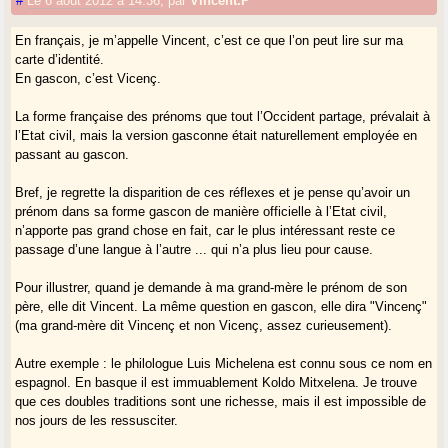
#
Le 6 août 2012 à 14:36
,
par
Vincent.P
En français, je m’appelle Vincent, c’est ce que l’on peut lire sur ma
carte d’identité.
En gascon, c’est Vicenç.
La forme française des prénoms que tout l’Occident partage, prévalait à
l’Etat civil, mais la version gasconne était naturellement employée en
passant au gascon.
Bref, je regrette la disparition de ces réflexes et je pense qu’avoir un
prénom dans sa forme gascon de manière officielle à l’Etat civil,
n’apporte pas grand chose en fait, car le plus intéressant reste ce
passage d’une langue à l’autre ... qui n’a plus lieu pour cause.
Pour illustrer, quand je demande à ma grand-mère le prénom de son
père, elle dit Vincent. La même question en gascon, elle dira "Vincenç"
(ma grand-mère dit Vincenç et non Vicenç, assez curieusement).
Autre exemple : le philologue Luis Michelena est connu sous ce nom en
espagnol. En basque il est immuablement Koldo Mitxelena. Je trouve
que ces doubles traditions sont une richesse, mais il est impossible de
nos jours de les ressusciter.