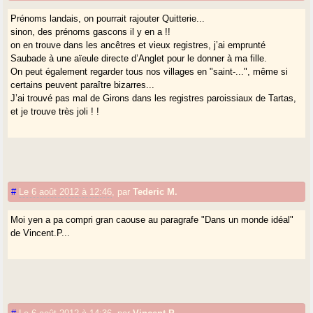
Prénoms landais, on pourrait rajouter Quitterie...
sinon, des prénoms gascons il y en a !!
on en trouve dans les ancêtres et vieux registres, j’ai emprunté
Saubade à une aïeule directe d’Anglet pour le donner à ma fille.
On peut également regarder tous nos villages en "saint-...", même si
certains peuvent paraître bizarres...
J’ai trouvé pas mal de Girons dans les registres paroissiaux de Tartas,
et je trouve très joli ! !
#
Le 6 août 2012 à 12:46
,
par
Tederic M.
Moi yen a pa compri gran caouse au paragrafe "Dans un monde idéal"
de Vincent.P...