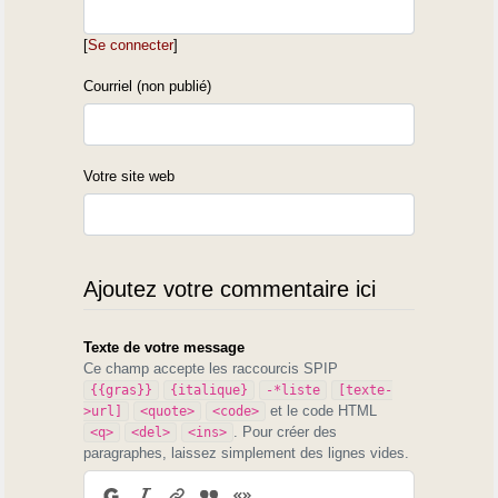
[
Se connecter
]
Courriel (non publié)
Votre site web
Ajoutez votre commentaire ici
Texte de votre message
Ce champ accepte les raccourcis SPIP
{{gras}}
{italique}
-*liste
[texte-
et le code HTML
>url]
<quote>
<code>
. Pour créer des
<q>
<del>
<ins>
paragraphes, laissez simplement des lignes vides.