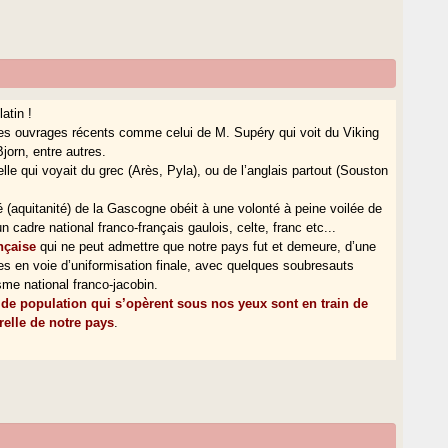
atin !
s ouvrages récents comme celui de M. Supéry qui voit du Viking
jorn, entre autres.
e qui voyait du grec (Arès, Pyla), ou de l’anglais partout (Souston
é (aquitanité) de la Gascogne obéit à une volonté à peine voilée de
n cadre national franco-français gaulois, celte, franc etc...
ançaise
qui ne peut admettre que notre pays fut et demeure, d’une
es en voie d’uniformisation finale, avec quelques soubresauts
me national franco-jacobin.
n de population qui s’opèrent sous nos yeux sont en train de
relle de notre pays
.