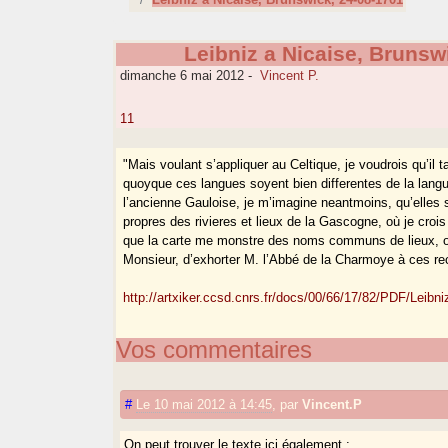
Leibniz a Nicaise, Brunsw
dimanche 6 mai 2012
-
Vincent P.
11
"Mais voulant s’appliquer au Celtique, je voudrois qu’il t
quoyque ces langues soyent bien differentes de la lang
l’ancienne Gauloise, je m’imagine neantmoins, qu’elles s
propres des rivieres et lieux de la Gascogne, où je croi
que la carte me monstre des noms communs de lieux, où 
Monsieur, d’exhorter M. l’Abbé de la Charmoye à ces re
http://artxiker.ccsd.cnrs.fr/docs/00/66/17/82/PDF/Leib
Vos commentaires
#
Le 10 mai 2012 à 14:45
,
par
Vincent.P
On peut trouver le texte ici également :