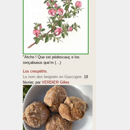
"Atcho ! Que sei pèdescauç e los
ronçabueus que’m (…)
Los crespèths.
Le nom des beignets en Gascogne.
19
février
, par
VERDIER Gilles