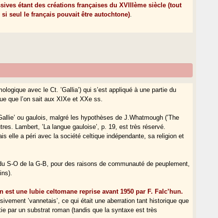
sives étant des créations françaises du XVIIIème siècle (tout
 seul le français pouvait être autochtone)
.
logique avec le Ct. ’Gallia’) qui s’est appliqué à une partie du
ique que l’on sait aux XIXe et XXe ss.
Gallie’ ou gaulois, malgré les hypothèses de J.Whatmough (’The
res. Lambert, ’La langue gauloise’, p. 19, est très réservé.
is elle a péri avec la société celtique indépendante, sa religion et
 du S-O de la G-B, pour des raisons de communauté de peuplement,
ins).
n est une lubie celtomane reprise avant 1950 par F. Falc’hun.
usivement ’vannetais’, ce qui était une aberration tant historique que
tie par un substrat roman (tandis que la syntaxe est très