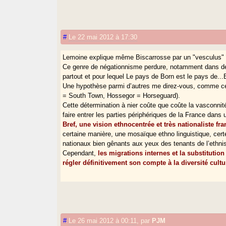
#
Le 22 mai 2012 à 17:30
Lemoine explique même Biscarrosse par un "vesculus" l
Ce genre de négationnisme perdure, notamment dans de
partout et pour lequel Le pays de Born est le pays de...B
Une hypothèse parmi d’autres me direz-vous, comme cell
= South Town, Hossegor = Horseguard).
Cette détermination à nier coûte que coûte la vasconnit
faire entrer les parties périphériques de la France dans u
Bref, une vision ethnocentrée et très nationaliste fr
certaine manière, une mosaïque ethno linguistique, cert
nationaux bien gênants aux yeux des tenants de l’ethnis
Cependant,
les migrations internes et la substitutio
régler définitivement son compte à la diversité cultu
#
Le 26 mai 2012 à 00:11
,
par
PJM