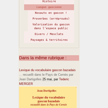
Histoire
Langue gasconne
Nosauts en gascon !
Proverbes (arréprouès)
Valorisation du gascon
dans l’espace public
Divers / Mesclats
Paysages & territoires
Dans la même rubrique :
Lexique du vocabulaire gascon bazadais
... recueilli dans le Pays de Cernès par
Jean Dartigolles
25 mai
, par
Tederic
MERGER