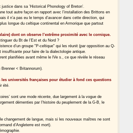
ustice dans sa ’Historical Phonology of Breton’.
une tout autre façon en rapport avec l’installation des Brittons en
ais il n’a pas eu le temps d’avancer dans cette direction, qui
plus longue du celtique continental en Armorique que partout
ulaire) dont on observe l’extrême proximité avec le cornique.
stinguer du Bt de l’Est et du Nord ?
existence d’un groupe "P-celtique" qui les réunit (par opposition au Q-
 insuffisante pour faire de la dialectologie antique.
urent planifiées avant même le IVe s., ce que révèle le réseau
u Brenner < Britannorum).
 les universités françaises pour étudier à fond ces questions
r été.
atoires’ sont une mode récente, due largement à la vogue de
argement démenties par l’histoire du peuplement de la G-B, le
 le changement de langue, mais si les nouveaux maîtres ne sont
normand d’Angleterre est mort).
 démographie.