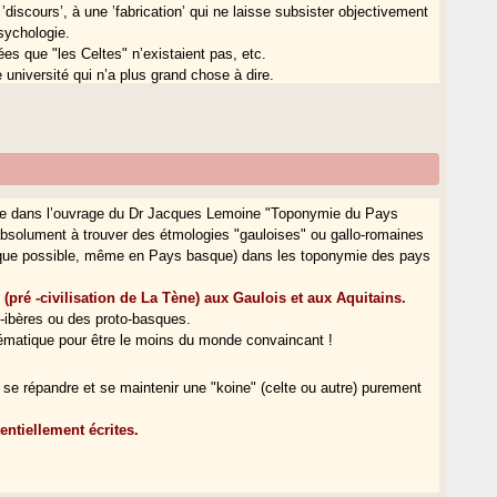
 ’discours’, à une ’fabrication’ qui ne laisse subsister objectivement
sychologie.
ées que "les Celtes" n’existaient pas, etc.
université qui n’a plus grand chose à dire.
ssement et du déni de réalité.
pays soit une construction politique récente (pas avant Clovis,
çais sous Jules César.
urée pour certains éléments de la culture, de la toponymie, des
enre dans l’ouvrage du Dr Jacques Lemoine "Toponymie du Pays
absolument à trouver des étmologies "gauloises" ou gallo-romaines
munes (voir K. H. Boettcher, ’Der Ursprung Europas’, Sankt-Ingbert,
 que possible, même en Pays basque) dans les toponymie des pays
’, Paris).
pré -civilisation de La Tène) aux Gaulois et aux Aquitains.
 dfférentes dimensions en jeu.
o-ibères ou des proto-basques.
mulative et sélective, naturelle et culturelle. Le sentiment et
tématique pour être le moins du monde convaincant !
ujours la contester et vouloir la dissoudre.
 se répandre et se maintenir une "koine" (celte ou autre) purement
illustres mille ans avant que le nom de France ne fût patoisé". Ou
entiellement écrites.
ienneté de sa famille : "Oh, nous, Monsieur, nous ne datons plus..."