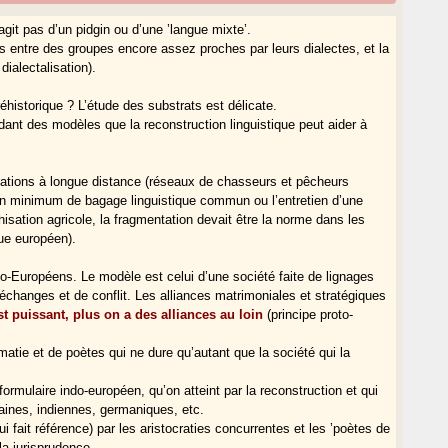
’agit pas d’un pidgin ou d’une ’langue mixte’.
ns entre des groupes encore assez proches par leurs dialectes, et la
dialectalisation).
éhistorique ? L’étude des substrats est délicate.
ndant des modèles que la reconstruction linguistique peut aider à
lations à longue distance (réseaux de chasseurs et pêcheurs
n minimum de bagage linguistique commun ou l’entretien d’une
hisation agricole, la fragmentation devait être la norme dans les
ue européen).
do-Européens. Le modèle est celui d’une société faite de lignages
échanges et de conflit. Les alliances matrimoniales et stratégiques
st puissant, plus on a des alliances au loin
(principe proto-
matie et de poètes qui ne dure qu’autant que la société qui la
 formulaire indo-européen, qu’on atteint par la reconstruction et qui
omaines, indiennes, germaniques, etc.
ui fait référence) par les aristocraties concurrentes et les ’poètes de
a jurisprudence.