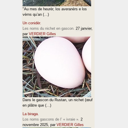
"Au mes de heurèr, los averanèrs e los
vèrns qu’an (…)
Un conidèr.
Les noms du nichet en gascon.
27 janvier
,
par
VERDIER Gilles
Dans le gascon du Rustan, un nichet (œuf
en plâtre que (…)
La biraga.
Los noms gascons de l’ « ivraie ».
2
novembre 2025
, par
VERDIER Gilles