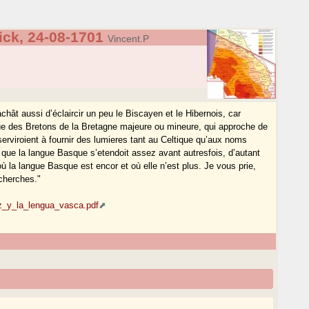
ick, 24-08-1701
Vincent.P
achât aussi d’éclaircir un peu le Biscayen et le Hibernois, car
ue des Bretons de la Bretagne majeure ou mineure, qui approche de
erviroient à fournir des lumieres tant au Celtique qu’aux noms
s que la langue Basque s’etendoit assez avant autresfois, d’autant
la langue Basque est encor et où elle n’est plus. Je vous prie,
cherches."
niz_y_la_lengua_vasca.pdf