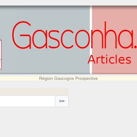
Région Gascogne Prospective
>>