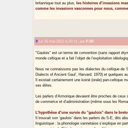
britannique tout au plus,
les histoires d’invasions mas
comme les invasions vasconnes pour nous, comme si
#
Le 16 mai 2012 à 20:11
,
par
PJM
"Gaulois" est un terme de convention (sans rapport étymo
monde celtique et a fait l’objet de l’exploitation idéolog
Nous ne connaissons pas les dialectes du celtique de ’
Dialects of Ancient Gaul’, Harvard, 1970) et quelques aut
Il existait certainement une koinè (orale) pan-celtique ma
ses élites.
Les parlers d’Armorique devaient être proches de ceux
de commerce et d’administration (même sous les Roma
L’hypothèse d’une survie du "gaulois" dans le breto
Il trouvait son ’gaulois’ dans les parlers du S-E, dits ab
linguistique : la phonologie vannetaise s’explique en par