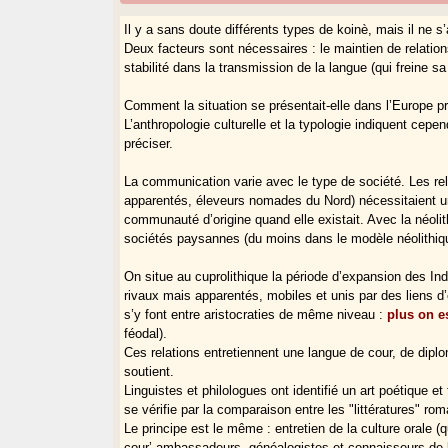
Il y a sans doute différents types de koinè, mais il ne s
Deux facteurs sont nécessaires : le maintien de relatio
stabilité dans la transmission de la langue (qui freine sa 
Comment la situation se présentait-elle dans l’Europe pr
L’anthropologie culturelle et la typologie indiquent cepe
préciser.
La communication varie avec le type de société. Les re
apparentés, éleveurs nomades du Nord) nécessitaient u
communauté d’origine quand elle existait. Avec la néolit
sociétés paysannes (du moins dans le modèle néolithiq
On situe au cuprolithique la période d’expansion des In
rivaux mais apparentés, mobiles et unis par des liens d’
s’y font entre aristocraties de même niveau :
plus on e
féodal).
Ces relations entretiennent une langue de cour, de diplo
soutient.
Linguistes et philologues ont identifié un art poétique et
se vérifie par la comparaison entre les "littératures" r
Le principe est le même : entretien de la culture orale (q
cour’ ambassadeurs, généalogistes et connaisseurs de l