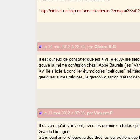
http://dialnet.unirioja.es/servlet/articulo ?codigo=33541
#
Le 10 mai 2012 à 22:51
,
par
Gérard S-G
Il est curieux de constater que les XVII è et XVIIIè sièc
trouve la même confusion chez l’Abbé Baurein (les "Varié
XVIIIè siècle à concilier étymologies "celtiques" hérité
quelques autres origines, le gascon /vascon n’étant g
#
Le 11 mai 2012 à 07:36
,
par
Vincent.P
Il s’avère qu’on y revient, avec les dernières études qui 
Grande-Bretagne.
Sans oublier le renouveau des théories qui veulent que l