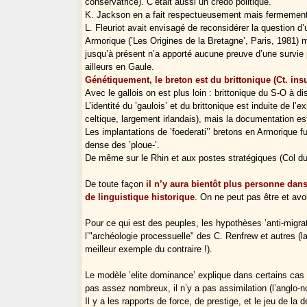
conservatrice). C’était aussi un credo politique.
K. Jackson en a fait respectueusement mais fermement j
L. Fleuriot avait envisagé de reconsidérer la question d’
Armorique (’Les Origines de la Bretagne’, Paris, 1981) m
jusqu’à présent n’a apporté aucune preuve d’une survie 
ailleurs en Gaule.
Génétiquement, le breton est du brittonique (Ct. ins
Avec le gallois on est plus loin : brittonique du S-O à di
L’identité du ’gaulois’ et du brittonique est induite de l’
celtique, largement irlandais), mais la documentation est
Les implantations de ’foederati’’ bretons en Armorique f
dense des ’ploue-’.
De même sur le Rhin et aux postes stratégiques (Col d
De toute façon
il n’y aura bientôt plus personne dans
de linguistique historique
. On ne peut pas être et avoi
Pour ce qui est des peuples, les hypothèses ’anti-migr
l’"archéologie processuelle" des C. Renfrew et autres (l
meilleur exemple du contraire !).
Le modèle ’elite dominance’ explique dans certains cas
pas assez nombreux, il n’y a pas assimilation (l’anglo-
Il y a les rapports de force, de prestige, et le jeu de la