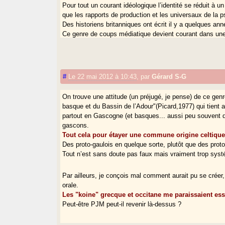
Pour tout un courant idéologique l’identité se réduit à un
que les rapports de production et les universaux de la p
Des historiens britanniques ont écrit il y a quelques ann
Ce genre de coups médiatique devient courant dans une 
La négation de l’ethnicité relève des techniques d’ahuri
Les étatistes français ne peuvent admettre que leur 
voire Hugues Capet) et qu’ils n’y ait pas eu de Fran
#
Le 22 mai 2012 à 10:43
,
par
Gérard S-G
Cela dit, il est vrai qu’il y a continuité sur la longue d
On trouve une attitude (un préjugé, je pense) de ce g
langues, de la tradition, et bien sur du stock génétique.
basque et du Bassin de l’Adour"(Picard,1977) qui tient 
C’est ce qui donne à l’Europe ses caractéristiques com
partout en Gascogne (et basques... aussi peu souvent
2OOO s. et E. Anati, ’L’odyssée des premiers Européens
gascons.
Tout cela pour étayer une commune origine celtique (
Il faut seulement périodiser, relativiser et apprécier les
Des proto-gaulois en quelque sorte, plutôt que des prot
La définition d’un peuple n’est pas arbitraire, elle est cu
Tout n’est sans doute pas faux mais vraiment trop sys
l’imaginaire contribuent à cette objectivation. On peut to
Par ailleurs, je conçois mal comment aurait pu se créer,
Répondons ceci, qui a déjà servi :
orale.
"Bretons, Gascons, Hispaniques, étaient déjà des noms 
Les "koine" grecque et occitane me paraissaient ess
la réponse du Basque à ce noble qui se flattait de l’anc
Peut-être PJM peut-il revenir là-dessus ?
Effet garanti.