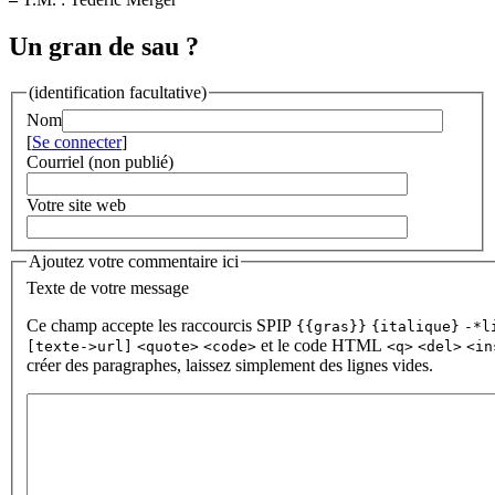
Un gran de sau ?
(identification facultative)
Nom
[
Se connecter
]
Courriel (non publié)
Votre site web
Ajoutez votre commentaire ici
Texte de votre message
Ce champ accepte les raccourcis SPIP
{{gras}}
{italique}
-*l
et le code HTML
[texte->url]
<quote>
<code>
<q>
<del>
<in
créer des paragraphes, laissez simplement des lignes vides.