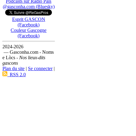
Podcasts sur Ràdio País
@gasconha.com (Bluesky)
Esprit GASCON
(Facebook)
Couleur Gascogne
(Facebook)
2024-2026
— Gasconha.com - Noms
e Lòcs -
Nos lieux-dits
gascons
Plan du site
|
Se connecter
|
RSS 2.0