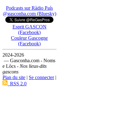
Podcasts sur Ràdio País
@gasconha.com (Bluesky)
Esprit GASCON
(Facebook)
Couleur Gascogne
(Facebook)
2024-2026
— Gasconha.com - Noms
e Lòcs -
Nos lieux-dits
gascons
Plan du site
|
Se connecter
|
RSS 2.0