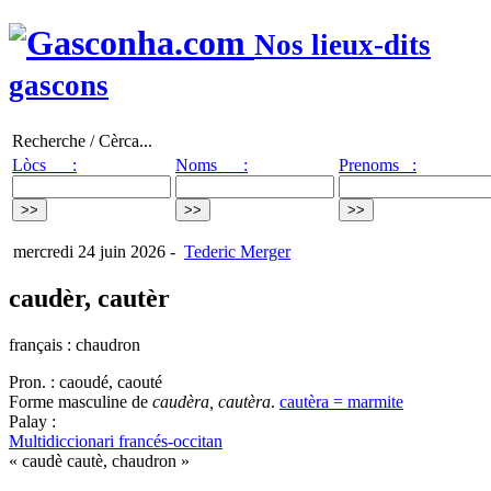
Nos lieux-dits
gascons
Recherche / Cèrca...
Lòcs :
Noms :
Prenoms :
mercredi 24 juin 2026
-
Tederic Merger
caudèr, cautèr
français : chaudron
Pron. : caoudé, caouté
Forme masculine de
caudèra, cautèra
.
cautèra = marmite
Palay :
Multidiccionari francés-occitan
« caudè cautè, chaudron »