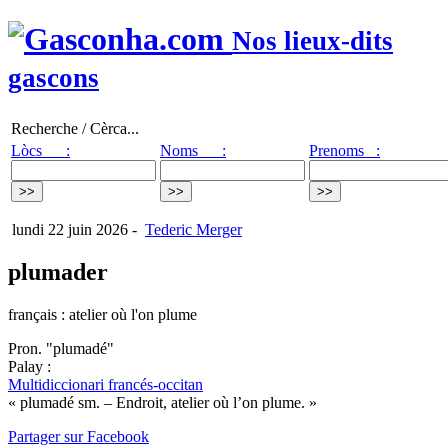
Nos lieux-dits
gascons
Recherche / Cèrca...
Lòcs :
Noms :
Prenoms :
lundi 22 juin 2026
-
Tederic Merger
plumader
français : atelier où l'on plume
Pron. "plumadé"
Palay :
Multidiccionari francés-occitan
« plumadé sm. – Endroit, atelier où l’on plume. »
Partager sur Facebook