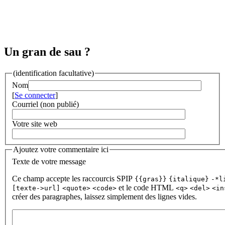
Un gran de sau ?
(identification facultative)
Nom
[
Se connecter
]
Courriel (non publié)
Votre site web
Ajoutez votre commentaire ici
Texte de votre message
Ce champ accepte les raccourcis SPIP
{{gras}}
{italique}
-*l
et le code HTML
[texte->url]
<quote>
<code>
<q>
<del>
<in
créer des paragraphes, laissez simplement des lignes vides.