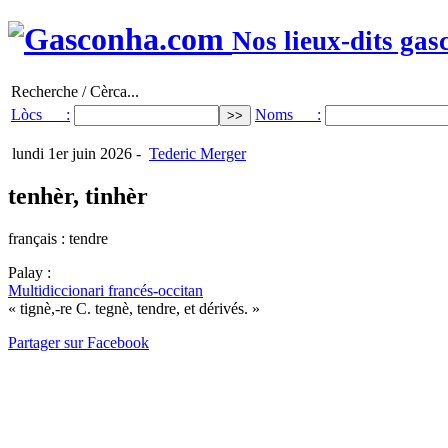
Nos lieux-dits gas
Recherche / Cèrca...
Lòcs :
Noms :
lundi 1er juin 2026
-
Tederic Merger
tenhèr, tinhèr
français : tendre
Palay :
Multidiccionari francés-occitan
« tignè,-re C. tegnè, tendre, et dérivés. »
Partager sur Facebook