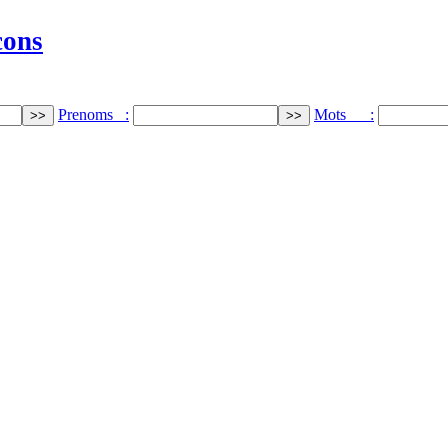
cons
Prenoms :
Mots :