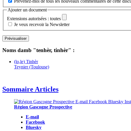
Prévenez-moi de tous les nouveaux commentaires de cette discu
Ajouter un document
Extensions autorisées : toutes
Je veux recevoir la Newsletter
Noms damb "tenhèr, tinhèr" :
(lo,le) Tinhèr
Teynier (Toulouse)
Sommaire Articles
Région Gascogne Prospective
E-mail
Facebook
Bluesky