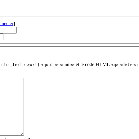
nnecter
]
et le code HTML
iste
[texte->url]
<quote>
<code>
<q>
<del>
<i