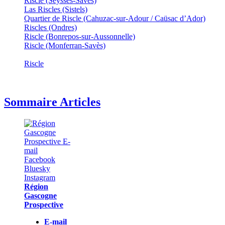
Riscle (Seysses-Savès)
Las Riscles (Sistels)
Quartier de Riscle (Cahuzac-sur-Adour / Caüsac d’Ador)
Riscles (Ondres)
Riscle (Bonrepos-sur-Aussonnelle)
Riscle (Monferran-Savès)
Riscle
Sommaire Articles
Région
Gascogne
Prospective
E-mail