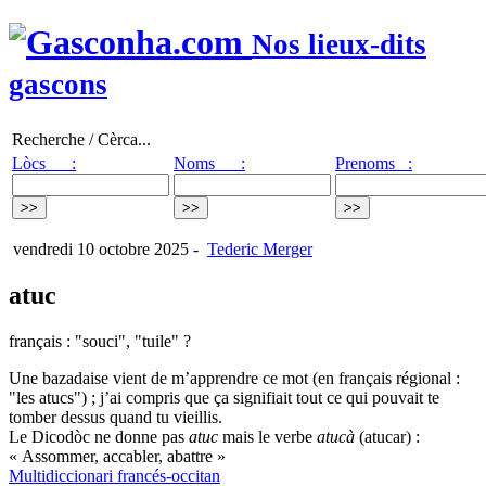
Nos lieux-dits
gascons
Recherche / Cèrca...
Lòcs :
Noms :
Prenoms :
vendredi 10 octobre 2025
-
Tederic Merger
atuc
français : "souci", "tuile" ?
Une bazadaise vient de m’apprendre ce mot (en français régional :
"les atucs") ; j’ai compris que ça signifiait tout ce qui pouvait te
tomber dessus quand tu vieillis.
Le Dicodòc ne donne pas
atuc
mais le verbe
atucà
(atucar) :
« Assommer, accabler, abattre »
Multidiccionari francés-occitan