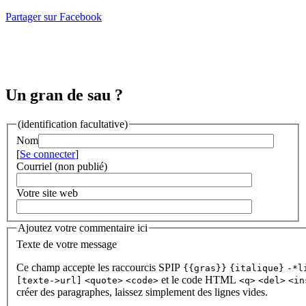
Partager sur Facebook
Un gran de sau ?
(identification facultative)
Nom
[
Se connecter
]
Courriel (non publié)
Votre site web
Ajoutez votre commentaire ici
Texte de votre message
Ce champ accepte les raccourcis SPIP
{{gras}}
{italique}
-*l
et le code HTML
[texte->url]
<quote>
<code>
<q>
<del>
<in
créer des paragraphes, laissez simplement des lignes vides.