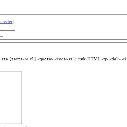
nnecter
]
et le code HTML
iste
[texte->url]
<quote>
<code>
<q>
<del>
<i