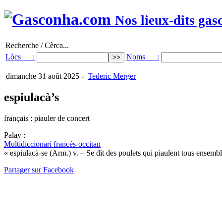
Nos lieux-dits gas
Recherche / Cèrca...
Lòcs :
Noms :
dimanche 31 août 2025
-
Tederic Merger
espiulacà’s
français : piauler de concert
Palay :
Multidiccionari francés-occitan
« espiulacà-se (Arm.) v. – Se dit des poulets qui piaulent tous ensembl
Partager sur Facebook