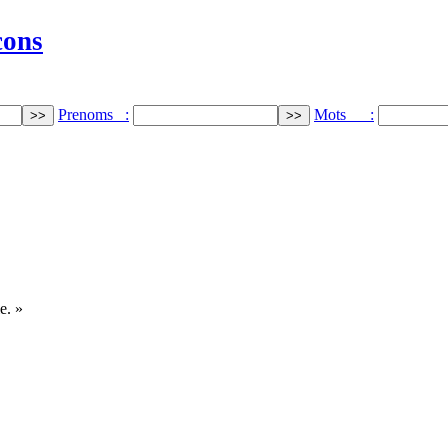
cons
Prenoms :
Mots :
e. »