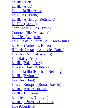
La Ille (Aleu)
La Ille (Alos)
Prat de la Ille (Alos)
La Hille (Argein)
La Ille (Arrien-en-Bethmale)
La Hile (Arrout)
Sarrat de la Hille (Arrout)
Coume d’Ille (Aucazein)
Las Illes (Augirein)
La Hille de la Lauze (Aulus-les-Bains)
La Hile (Aulus-les-Bains)
Hille de Lestang (Aulus-les-Bains)
Las Illes (Aulus-les-Bains)
Ille (Balaguères)
La Ille (Balaguères)
Illos (Betchat / Bethhag)
Prat de la Illo (Betchat / Bethhag)
La Ille (Bethmale)
Las Illes (Biert)
Illes de Rouquet (Bonac-Irazein)
La Ille (Bordes-sur-Lez)
La Illo (Boussenac)
Las Illes, Illos (Cazavet)
La Ille (Cérizols / Cediròus)
Illos (Couflens)