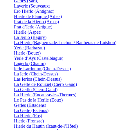
Gerles (Sarp)
Layerle (Souyeaux)
Ero Hierlo (Antignac)
Hierle de Planque (Arbas)
Prat de la Hierlo (Arbas)
Prat d’Ierle (Artigue)
Hierlle (Aspet)
La Jerlio (Bagiry)
La Hierle (Bagnères-de-Luchon / Banhèras de Luishon)
Yerle (Barbazan)
Hierle (Boutx)
Yerle d’Ays (Castelbiague)
Lagerlo (Chaum)
Ierle Lardouno (Chein-Dessus)
La Ierle (Chein-Dessus)
Las Ierlos (Chein-Dessus)
La Gerle de Rouziet (Cierp-Gaud)
La Gerllo (Cierp-Gaud)
La Hierle (Encausse-les-Thermes)
Le Pas de la Herlle (Eoux)
Gerles (Estadens)
La Gerle (Esténos)
La Hierle (Fos)
Hierle (Fronsac)
Hierle du Hautin (Izaut-de-l’Hôtel)