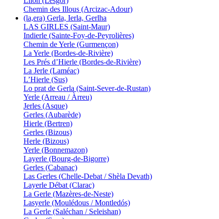
Lilon (Lesgor)
Chemin des Illous (Arcizac-Adour)
(la,era) Gerla, Ierla, Gerlha
LAS GIRLES (Saint-Maur)
Indierle (Sainte-Foy-de-Peyrolières)
Chemin de Yerle (Gurmençon)
La Yerle (Bordes-de-Rivière)
Les Prés d’Hierle (Bordes-de-Rivière)
La Jerle (Laméac)
L’Hierle (Sus)
Lo prat de Gerla (Saint-Sever-de-Rustan)
Yerle (Arreau / Àrreu)
Jerles (Asque)
Gerles (Aubarède)
Hierle (Bertren)
Gerles (Bizous)
Herle (Bizous)
Yerle (Bonnemazon)
Layerle (Bourg-de-Bigorre)
Gerles (Cabanac)
Las Gerles (Chelle-Debat / Shèla Devath)
Layerle Débat (Clarac)
La Gerle (Mazères-de-Neste)
Lasyerle (Moulédous / Montledós)
La Gerle (Saléchan / Seleishan)