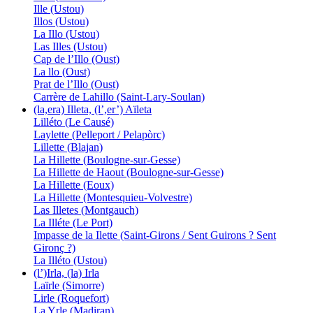
Ille (Ustou)
Illos (Ustou)
La Illo (Ustou)
Las Illes (Ustou)
Cap de l’Illo (Oust)
La llo (Oust)
Prat de l’Illo (Oust)
Carrère de Lahillo (Saint-Lary-Soulan)
(la,era) Illeta, (l’,er’) Aïleta
Lilléto (Le Causé)
Laylette (Pelleport / Pelapòrc)
Lillette (Blajan)
La Hillette (Boulogne-sur-Gesse)
La Hillette de Haout (Boulogne-sur-Gesse)
La Hillette (Eoux)
La Hillette (Montesquieu-Volvestre)
Las Illetes (Montgauch)
La Illéte (Le Port)
Impasse de la Ilette (Saint-Girons / Sent Guirons ? Sent
Gironç ?)
La Illéto (Ustou)
(l’)Irla, (la) Irla
Laïrle (Simorre)
Lirle (Roquefort)
La Yrle (Madiran)