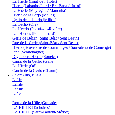
La Hierle (Izaut-de-l’Hôtel)
Hierle (Labarthe-Inard / Era Barta d’Inard)
La Hierle (Mayrègne / Mairenha)
Hierla de la Forjo (Melles)
Egato de la Hierlo (Milhas)
La Gerlio (Ore)
La Hyerlo (Pointis-de-Rivière)
Las Hierles (Pointis-Inard)
Gerle de Bézan (Saint-Béat / Sent Beath)
Rue de la Gerle (Saint-Béat / Sent Beath)
Hierle (Sauveterre-de-Comminges / Sauvatèrra de Comenge)
Ierle (Sengouagnet)
Digue dere Hierle (Soueich)
Camp de la Gerlio (Galié)
La Hierle (Oô)
Camin de la Gerlo (Chaum)
(la,era) Illa, l’Aïla
Laïlle
Lahile
Lahille
Laïle
Route de la Hille (Grenade)
LA HILLE (Tachoires)
LA HILLE (Saint-Laurent-Médoc)