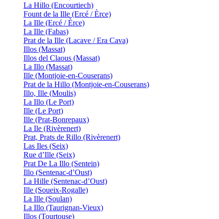
La Hillo (Encourtiech)
Fount de la Ille (Ercé / Èrce)
La Ille (Ercé / Èrce)
La Ille (Fabas)
Prat de la Ille (Lacave / Era Cava)
Illos (Massat)
Illos del Claous (Massat)
La Illo (Massat)
Ille (Montjoie-en-Couserans)
Prat de la Hillo (Montjoie-en-Couserans)
Illo, Ille (Moulis)
La Illo (Le Port)
Ille (Le Port)
Ille (Prat-Bonrepaux)
La Ile (Rivèrenert)
Prat, Prats de Rillo (Rivèrenert)
Las Iles (Seix)
Rue d’Ille (Seix)
Prat De La Illo (Sentein)
Illo (Sentenac-d’Oust)
La Hille (Sentenac-d’Oust)
Ille (Soueix-Rogalle)
La Ille (Soulan)
La Illo (Taurignan-Vieux)
Illos (Tourtouse)