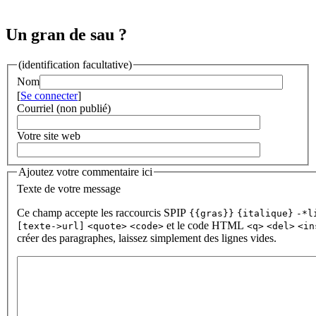
Un gran de sau ?
(identification facultative)
Nom
[
Se connecter
]
Courriel (non publié)
Votre site web
Ajoutez votre commentaire ici
Texte de votre message
Ce champ accepte les raccourcis SPIP
{{gras}}
{italique}
-*l
et le code HTML
[texte->url]
<quote>
<code>
<q>
<del>
<in
créer des paragraphes, laissez simplement des lignes vides.