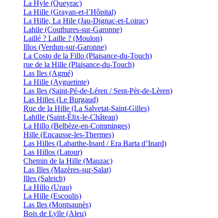
La Hyle (Queyrac)
La Hille (Grayan-et-l’Hôpital)
La Hille, La Hile (Jau-Dignac-et-Loirac)
Lahile (Couthures-sur-Garonne)
Laillé ? Laille ? (Moulon)
Illos (Verdun-sur-Garonne)
La Costo de la Fillo (Plaisance-du-Touch)
rue de la Hille (Plaisance-du-Touch)
Las Iles (Agmé)
La Hille (Ayguetinte)
Las Iles (Saint-Pé-de-Léren / Sent-Pèr-de-Lèren)
Las Hilles (Le Burgaud)
Rue de la Hille (La Salvetat-Saint-Gilles)
Lahille (Saint-Élix-le-Château)
La Hillo (Belbèze-en-Comminges)
Hille (Encausse-les-Thermes)
Las Hilles (Labarthe-Inard / Era Barta d’Inard)
Las Hillos (Latour)
Chemin de la Hille (Mauzac)
Las Illes (Mazères-sur-Salat)
Illes (Saleich)
La Hillo (Urau)
La Hille (Escoulis)
Las Iles (Montsaunès)
Bois de Lylle (Aleu)