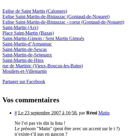
Eglise de Saint Martin
(Calonges)
Eglise Saint-Martin-de-Bistauzac
(Gontaud-de-Nogaret)
Eglise Saint-Martin-de-Bistauzac - coeur
(Gontaud-de-Nogaret)
Saint-Martin
(Arx)
Place Saint-Martin
(Bazas)
Saint-Martin-Gimois / Sent Martin Gimoés
Saint-Martin-d’Armagnac
Saint-Martin-de-Sescas
Saint-Martin-de-Seignanx
Saint-Martin-de-Hinx
rue de Martinic
(Vieux-Boucau-les-Bains)
Mouliets-et-Villemartin
Partager sur Facebook
Vos commentaires
#
Le 23 septembre 2007 à 16:58
,
par
Rémi
Matin
Ne l’ei pas vis din la lista !
Le prénom "Matin" (peut être avec un accent sur le i ?)
n’existe-t’il pas en gascon ?