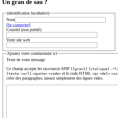
Un gran de sau ?
(identification facultative)
Nom
[
Se connecter
]
Courriel (non publié)
Votre site web
Ajoutez votre commentaire ici
Texte de votre message
Ce champ accepte les raccourcis SPIP
{{gras}}
{italique}
-*l
et le code HTML
[texte->url]
<quote>
<code>
<q>
<del>
<in
créer des paragraphes, laissez simplement des lignes vides.