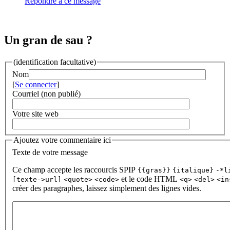
Répondre à ce message
Un gran de sau ?
(identification facultative)
Nom
[
Se connecter
]
Courriel (non publié)
Votre site web
Ajoutez votre commentaire ici
Texte de votre message
Ce champ accepte les raccourcis SPIP
{{gras}}
{italique}
-*l
et le code HTML
[texte->url]
<quote>
<code>
<q>
<del>
<in
créer des paragraphes, laissez simplement des lignes vides.