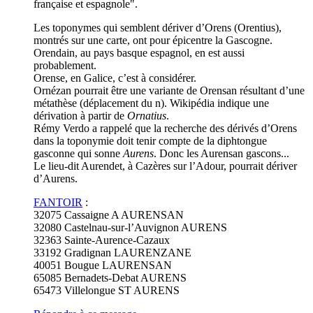
française et espagnole".
Les toponymes qui semblent dériver d’Orens (Orentius),
montrés sur une carte, ont pour épicentre la Gascogne.
Orendain, au pays basque espagnol, en est aussi
probablement.
Orense, en Galice, c’est à considérer.
Ornézan pourrait être une variante de Orensan résultant d’une
métathèse (déplacement du n). Wikipédia indique une
dérivation à partir de
Ornatius
.
Rémy Verdo a rappelé que la recherche des dérivés d’Orens
dans la toponymie doit tenir compte de la diphtongue
gasconne qui sonne
Aurens
. Donc les Aurensan gascons...
Le lieu-dit Aurendet, à Cazères sur l’Adour, pourrait dériver
d’Aurens.
FANTOIR
:
32075 Cassaigne A AURENSAN
32080 Castelnau-sur-l’Auvignon AURENS
32363 Sainte-Aurence-Cazaux
33192 Gradignan LAURENZANE
40051 Bougue LAURENSAN
65085 Bernadets-Debat AURENS
65473 Villelongue ST AURENS