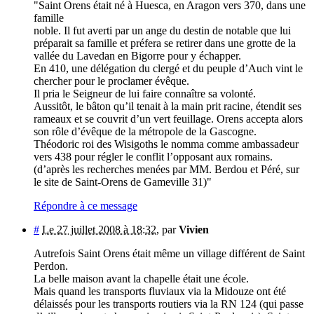
"Saint Orens était né à Huesca, en Aragon vers 370, dans une
famille
noble. Il fut averti par un ange du destin de notable que lui
préparait sa famille et préfera se retirer dans une grotte de la
vallée du Lavedan en Bigorre pour y échapper.
En 410, une délégation du clergé et du peuple d’Auch vint le
chercher pour le proclamer évêque.
Il pria le Seigneur de lui faire connaître sa volonté.
Aussitôt, le bâton qu’il tenait à la main prit racine, étendit ses
rameaux et se couvrit d’un vert feuillage. Orens accepta alors
son rôle d’évêque de la métropole de la Gascogne.
Théodoric roi des Wisigoths le nomma comme ambassadeur
vers 438 pour régler le conflit l’opposant aux romains.
(d’après les recherches menées par MM. Berdou et Péré, sur
le site de Saint-Orens de Gameville 31)"
Répondre à ce message
#
Le 27 juillet 2008 à 18:32
,
par
Vivien
Autrefois Saint Orens était même un village différent de Saint
Perdon.
La belle maison avant la chapelle était une école.
Mais quand les transports fluviaux via la Midouze ont été
délaissés pour les transports routiers via la RN 124 (qui passe