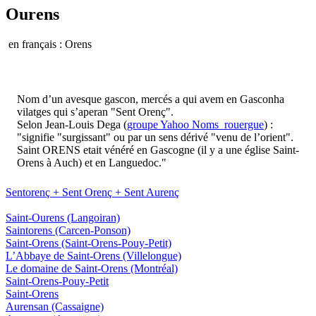
Ourens
en français : Orens
Nom d’un avesque gascon, mercés a qui avem en Gasconha
vilatges qui s’aperan "Sent Orenç".
Selon Jean-Louis Dega (
groupe Yahoo Noms_rouergue
) :
"signifie "surgissant" ou par un sens dérivé "venu de l’orient".
Saint ORENS etait vénéré en Gascogne (il y a une église Saint-
Orens à Auch) et en Languedoc."
Sentorenç + Sent Orenç + Sent Aurenç
Saint-Ourens
(Langoiran)
Saintorens
(Carcen-Ponson)
Saint-Orens
(Saint-Orens-Pouy-Petit)
L’Abbaye de Saint-Orens
(Villelongue)
Le domaine de Saint-Orens
(Montréal)
Saint-Orens-Pouy-Petit
Saint-Orens
Aurensan
(Cassaigne)