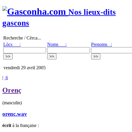
Nos lieux-dits
gascons
Recherche / Cèrca...
Lòcs :
Noms :
Prenoms :
vendredi 29 avril 2005
|
6
Orenç
(masculin)
orenc.wav
écrit
à la française :