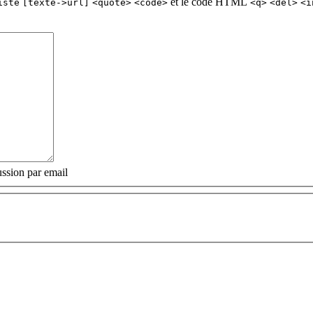
et le code HTML
iste
[texte->url]
<quote>
<code>
<q>
<del>
<i
ssion par email