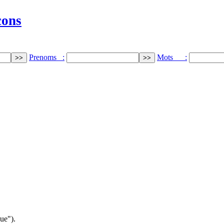
cons
Prenoms :
Mots :
ue").