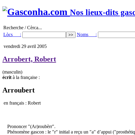
Nos lieux-dits gas
Recherche / Cèrca...
Lòcs :
Noms :
vendredi 29 avril 2005
Arrobert, Robert
(masculin)
écrit
à la française :
Arroubert
en français : Robert
Prononcer "(Ar)roubèrr".
Phénomène gascon : le "r" initial a reçu un "a" d’appui ("prosthétiq