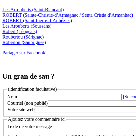
Les Arrouberts
(Saint-Blancard)
ROBERT
(Sainte-Christie-d’Armagnac / Senta Cristia d’Armanhac)
ROBERT
(Saint-Pierre-d’Aubézies)
Les Arouberts
(Soussans)
Robert
(Léogeats)
Roubertou
(Sérignac)
Roberton
(Saubrigues)
Partager sur Facebook
Un gran de sau ?
(identification facultative)
Nom
[
Se co
Courriel (non publié)
Votre site web
Ajoutez votre commentaire ici
Texte de votre message