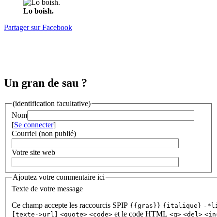
Lo boish.
Partager sur Facebook
Un gran de sau ?
(identification facultative)
Nom
[
Se connecter
]
Courriel (non publié)
Votre site web
Ajoutez votre commentaire ici
Texte de votre message
Ce champ accepte les raccourcis SPIP
{{gras}}
{italique}
-*l
et le code HTML
[texte->url]
<quote>
<code>
<q>
<del>
<in