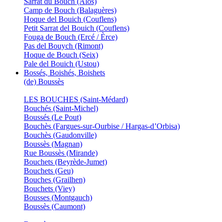
Sarrat du Bouch (Alos)
Camp de Bouch (Balaguères)
Hoque del Bouich (Couflens)
Petit Sarrat del Bouich (Couflens)
Fouga de Bouch (Ercé / Èrce)
Pas del Bouych (Rimont)
Hoque de Bouch (Seix)
Pale del Bouich (Ustou)
Bossés, Boishés, Boishets
(de) Boussès
LES BOUCHES (Saint-Médard)
Bouchés (Saint-Michel)
Boussés (Le Pout)
Bouchès (Fargues-sur-Ourbise / Hargas-d’Orbisa)
Bouchès (Gaudonville)
Boussès (Magnan)
Rue Boussès (Mirande)
Bouchets (Beyrède-Jumet)
Bouchets (Geu)
Bouches (Grailhen)
Bouchets (Viey)
Bousses (Montgauch)
Boussès (Caumont)