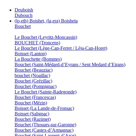
Deuboish
Dubouch
(lo,eth) Boishet, (la,era) Boisheta
Bouchet
Le Bouchet (Leyritz-Moncassin)
BOUCHET (Troncens)
Le Bouchet (Lège-Cap-Ferret / Lèja-Cap-Horet)
Boisset (Lanton)
La Bouchette (Bommes)
Bouchet (Saint-Médard-d’Eyrans / Sent Medard d’Eirans)
Bouchet (Beauziac)
bouchet (Noaillac)
Bouchet (Grézillac)
Bouchet (Pompignac)
Le Bouchet (Sainte-Radegonde)
Bouchet (Francescas)
Bouchet (Mézin)
Boisset (La Lande-de-Fronsac)
Boisset (Salignac)
Bouchet (Razimet)
Bouchet (Thouars-sur-Garonne)
Bouchet (Castex-d’Armagnac)
Bouchet (Saint-Laurent-d’Arce)