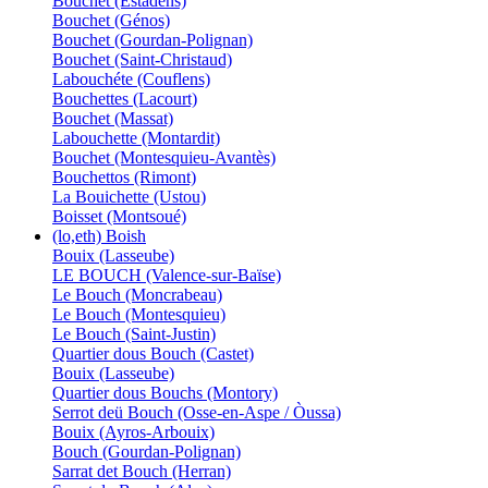
Bouchet (Estadens)
Bouchet (Génos)
Bouchet (Gourdan-Polignan)
Bouchet (Saint-Christaud)
Labouchéte (Couflens)
Bouchettes (Lacourt)
Bouchet (Massat)
Labouchette (Montardit)
Bouchet (Montesquieu-Avantès)
Bouchettos (Rimont)
La Bouichette (Ustou)
Boisset (Montsoué)
(lo,eth) Boish
Bouix (Lasseube)
LE BOUCH (Valence-sur-Baïse)
Le Bouch (Moncrabeau)
Le Bouch (Montesquieu)
Le Bouch (Saint-Justin)
Quartier dous Bouch (Castet)
Bouix (Lasseube)
Quartier dous Bouchs (Montory)
Serrot deü Bouch (Osse-en-Aspe / Òussa)
Bouix (Ayros-Arbouix)
Bouch (Gourdan-Polignan)
Sarrat det Bouch (Herran)