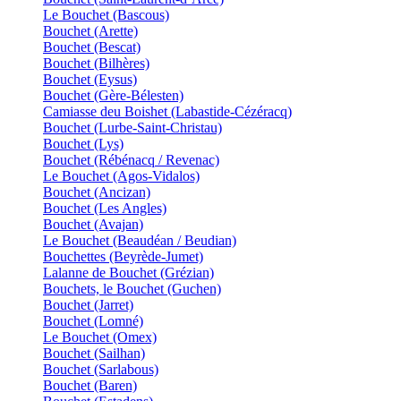
Le Bouchet (Bascous)
Bouchet (Arette)
Bouchet (Bescat)
Bouchet (Bilhères)
Bouchet (Eysus)
Bouchet (Gère-Bélesten)
Camiasse deu Boishet (Labastide-Cézéracq)
Bouchet (Lurbe-Saint-Christau)
Bouchet (Lys)
Bouchet (Rébénacq / Revenac)
Le Bouchet (Agos-Vidalos)
Bouchet (Ancizan)
Bouchet (Les Angles)
Bouchet (Avajan)
Le Bouchet (Beaudéan / Beudian)
Bouchettes (Beyrède-Jumet)
Lalanne de Bouchet (Grézian)
Bouchets, le Bouchet (Guchen)
Bouchet (Jarret)
Bouchet (Lomné)
Le Bouchet (Omex)
Bouchet (Sailhan)
Bouchet (Sarlabous)
Bouchet (Baren)