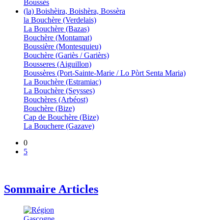
Boussès
(la) Boishèira, Boishèra, Bossèra
la Bouchère (Verdelais)
La Bouchère (Bazas)
Bouchère (Montamat)
Boussière (Montesquieu)
Bouchère (Gariès / Garièrs)
Bousseres (Aiguillon)
Boussères (Port-Sainte-Marie / Lo Pòrt Senta Maria)
La Bouchère (Estramiac)
La Bouchère (Seysses)
Bouchères (Arbéost)
Bouchère (Bize)
Cap de Bouchère (Bize)
La Bouchere (Gazave)
0
5
Sommaire Articles