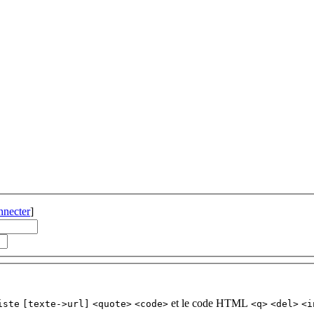
nnecter
]
et le code HTML
iste
[texte->url]
<quote>
<code>
<q>
<del>
<i