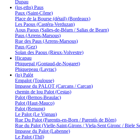
Dupau
(los,eths) Paus
Paux (Saint-Côme)
Place de la Bourse (détail) (Bordeaux)
Les Paous (Castéra-Verduzan)
Aous Paous (Salies-de-Béarn / Salias de Bearn)
Paus (Arrens-Marsous)
Rue des Paus (Arrens-Marsous)
Paus (Gez)
Solan des Paous (Rieux-Volvestre)
Hicapau
Phiquepal (Gontaud-de-Nogaret)
Phiquepeau (Layrac)
(lo) Palòt
Empalot (Toulouse)
Impasse du PALOT (Carcans / Carcan)
chemin de lou Palot (Cestas)
Palot (Bernos-Beaulac)
Palot (Haut-Mauco)
Palot (Renung)
Le Palot (Le Vignau)
Rue Du Palot (Parentis-en-Born / Parentís de Bòrn)
Rue du Palot (Vielle-Saint-Girons / Viela-Sent Gironç / Biele 
Impasse du Palot (Labenne)
Le Palot (Thil)