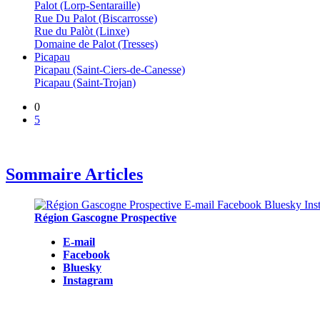
Palot (Lorp-Sentaraille)
Rue Du Palot (Biscarrosse)
Rue du Palòt (Linxe)
Domaine de Palot (Tresses)
Picapau
Picapau (Saint-Ciers-de-Canesse)
Picapau (Saint-Trojan)
0
5
Sommaire Articles
Région Gascogne Prospective
E-mail
Facebook
Bluesky
Instagram