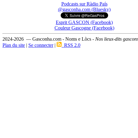
Podcasts sur Ràdio País
@gasconha.com (Bluesky)
Esprit GASCON (Facebook)
Couleur Gascogne (Facebook)
2024-2026 — Gasconha.com - Noms e Lòcs -
Nos lieux-dits gascon
Plan du site
|
Se connecter
|
RSS 2.0