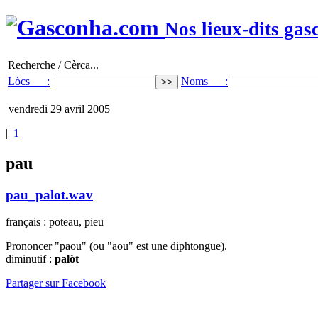
Nos lieux-dits gas
Recherche / Cèrca...
Lòcs :
Noms :
vendredi 29 avril 2005
|
1
pau
pau_palot.wav
français : poteau, pieu
Prononcer "paou" (ou "aou" est une diphtongue).
diminutif :
palòt
Partager sur Facebook