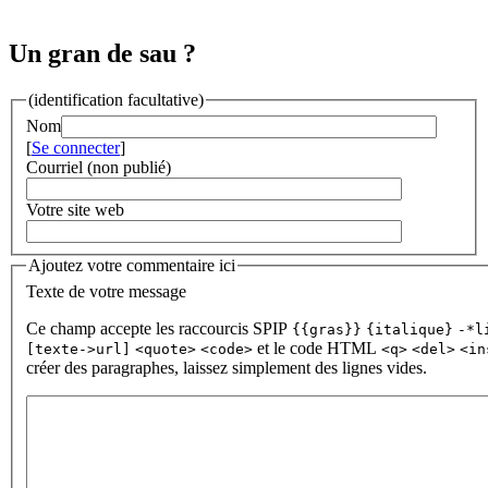
Un gran de sau ?
(identification facultative)
Nom
[
Se connecter
]
Courriel (non publié)
Votre site web
Ajoutez votre commentaire ici
Texte de votre message
Ce champ accepte les raccourcis SPIP
{{gras}}
{italique}
-*l
et le code HTML
[texte->url]
<quote>
<code>
<q>
<del>
<in
créer des paragraphes, laissez simplement des lignes vides.