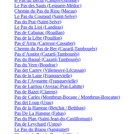
le Pas du Bécut (Castres-Gironde)
Le Pas des Sauts (Lesparre-Médoc)
Chemin du Pas du Riou (Macau)
Le Pas du Couraud (Saint-Selve)
Pas du Prat (Saint-Selve)
Le Pas du Lioï (Landiras)
Pas de Cabanac (Roaillan)
Pas de la Lèbe (Pouillon)
Pas d’Arriu (Carresse-Cassaber)
Chemin du Pas de Ber (Cazaril-Tambourès)
Pas d’Anglot (Cazaril-Tambourès)
Pas du Baqué (Cazaril-Tambourès)
Pas du Vern (Boudrac)
Pas det Carrey (Villeneuve-Lécussan)
Pas de la Lane (Franquevielle)
Pas de l’Ayguette (Franquevielle)
Pas de Larriou (Avezac-Prat-Lahitte)
Pas de Bazet (Clarens)
Pas de Carles (Montbrun-Bocage / Montbrun-Boscatge)
Pas det Loup (Urau)
Pas de la Hangue (Betchat / Bethhag)
Pas De La Hangue (Fabas)
Pas du Plan (Saint-Jean-du-Castillonnais)
Pas de Leychard (Ustou)
Le Pas du Braou (Sanguinet)