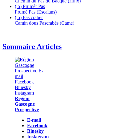
Chemin du Pas du Bacqué (Hinx)
(lo) Prumèr Pas
Prumé Pas (Escalans)
(lo) Pas crabèr
Camin dous Pascrabés (Came)
Sommaire Articles
Région
Gascogne
Prospective
E-mail
Facebook
Bluesky
Instagram