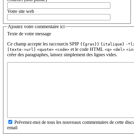
Votre site web
Ajoutez votre commentaire ici
Texte de votre message
Ce champ accepte les raccourcis SPIP
{{gras}}
{italique}
-*l
et le code HTML
[texte->url]
<quote>
<code>
<q>
<del>
<in
créer des paragraphes, laissez simplement des lignes vides.
Prévenez-moi de tous les nouveaux commentaires de cette discu
email