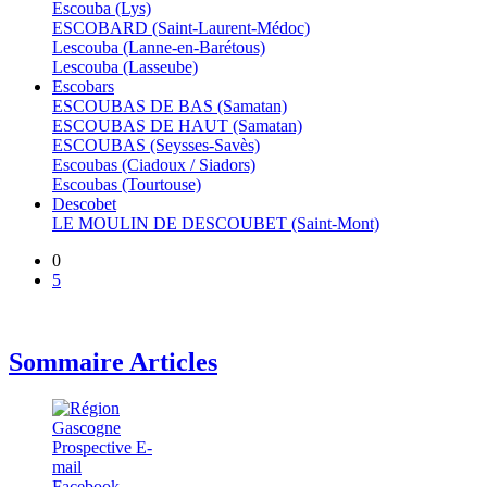
Escouba (Lys)
ESCOBARD (Saint-Laurent-Médoc)
Lescouba (Lanne-en-Barétous)
Lescouba (Lasseube)
Escobars
ESCOUBAS DE BAS (Samatan)
ESCOUBAS DE HAUT (Samatan)
ESCOUBAS (Seysses-Savès)
Escoubas (Ciadoux / Siadors)
Escoubas (Tourtouse)
Descobet
LE MOULIN DE DESCOUBET (Saint-Mont)
0
5
Sommaire Articles