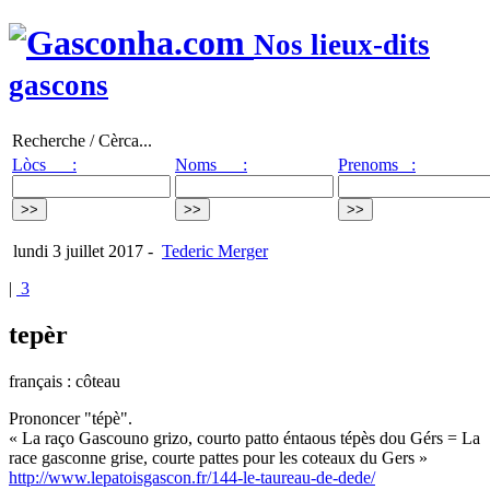
Nos lieux-dits
gascons
Recherche / Cèrca...
Lòcs :
Noms :
Prenoms :
lundi 3 juillet 2017
-
Tederic Merger
|
3
tepèr
français : côteau
Prononcer "tépè".
« La raço Gascouno grizo, courto patto éntaous tépès dou Gérs = La
race gasconne grise, courte pattes pour les coteaux du Gers »
http://www.lepatoisgascon.fr/144-le-taureau-de-dede/