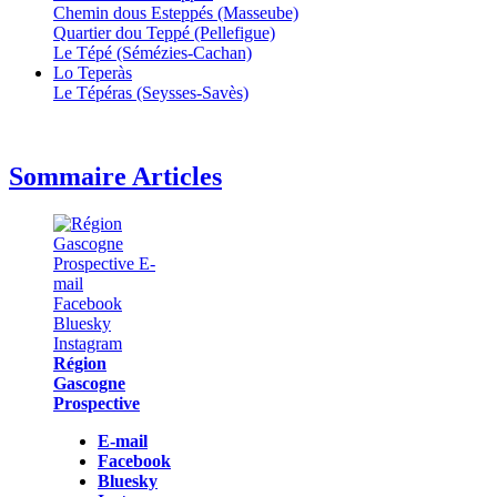
Chemin dous Esteppés (Masseube)
Quartier dou Teppé (Pellefigue)
Le Tépé (Sémézies-Cachan)
Lo Teperàs
Le Tépéras (Seysses-Savès)
Sommaire Articles
Région
Gascogne
Prospective
E-mail
Facebook
Bluesky