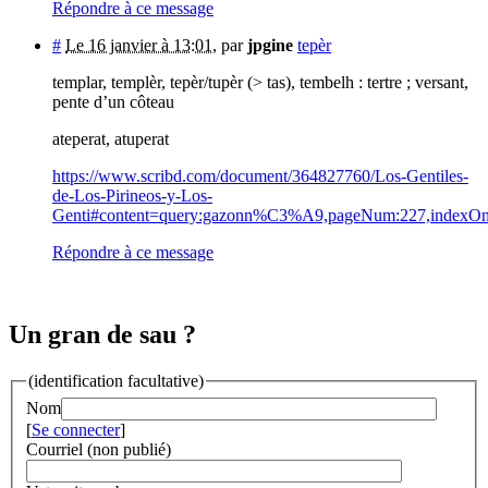
Répondre à ce message
#
Le 16 janvier à 13:01
,
par
jpgine
tepèr
templar, templèr, tepèr/tupèr (> tas), tembelh : tertre ; versant,
pente d’un côteau
ateperat, atuperat
https://www.scribd.com/document/364827760/Los-Gentiles-
de-Los-Pirineos-y-Los-
Genti#content=query:gazonn%C3%A9,pageNum:227,indexOnPa
Répondre à ce message
Un gran de sau ?
(identification facultative)
Nom
[
Se connecter
]
Courriel (non publié)