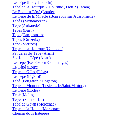
Le Tépé (Pouy-Loubrin)
Tépé de la Hourque ? Hourgue , Hou ? (Escala)
Le Bout du Tépé (Loudet)
Le Tépé de la Miracle (Bonrepos-sur-Aussonnelle)
Tépès (Mondavezan)
Tépé (Aubarède)
Tepes (Burg)
Tepe (Campistrous)
Tepes (Guizerix)
Tepe (Vieuzos)
Tépé de la Hourque (Cantaous)
Paguères du Tépé (Anan)
Soulan du Tépé (Anan)
Le Tepe (Belbèze-en-Comminges)
Le Tépé (Eoux)
Tépé de Gélis (Fabas)
Le Tépé (Figarol)
Tépè (Fougaron / Hogaron)
Tépé de Mourlon (Lestelle-de-Saint-Martory)
Le Tépé (Lodes)
Tépè (Molas)
Tépès (Samouillan)
Tépé de Gajan (Mercenac)
Tépé de la Hount (Mercenac)
Chemin dous Esteppés