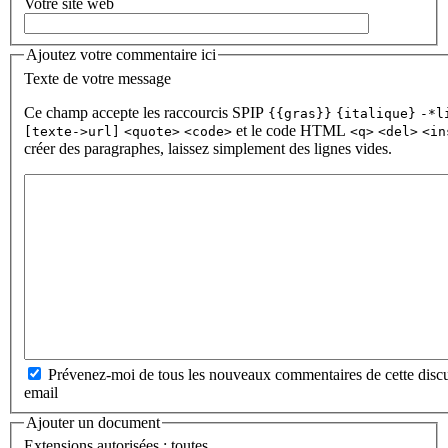
Votre site web
Ajoutez votre commentaire ici
Texte de votre message
Ce champ accepte les raccourcis SPIP
{{gras}}
{italique}
-*l
et le code HTML
[texte->url]
<quote>
<code>
<q>
<del>
<in
créer des paragraphes, laissez simplement des lignes vides.
Prévenez-moi de tous les nouveaux commentaires de cette discu
email
Ajouter un document
Extensions autorisées : toutes