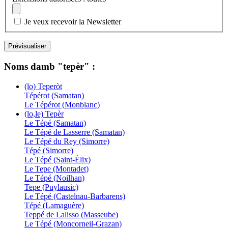
Je veux recevoir la Newsletter
Noms damb "tepèr" :
(lo) Teperòt
Tépérot (Samatan)
Le Tépérot (Monblanc)
(lo,le) Tepèr
Le Tépé (Samatan)
Le Tépé de Lasserre (Samatan)
Le Tépé du Rey (Simorre)
Tépé (Simorre)
Le Tépé (Saint-Élix)
Le Tepe (Montadet)
Le Tépé (Noilhan)
Tepe (Puylausic)
Le Tépé (Castelnau-Barbarens)
Tépé (Lamaguère)
Teppé de Lalisso (Masseube)
Le Tépé (Moncorneil-Grazan)