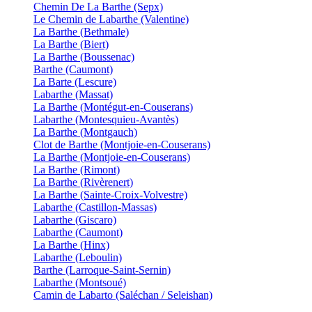
Chemin De La Barthe (Sepx)
Le Chemin de Labarthe (Valentine)
La Barthe (Bethmale)
La Barthe (Biert)
La Barthe (Boussenac)
Barthe (Caumont)
La Barte (Lescure)
Labarthe (Massat)
La Barthe (Montégut-en-Couserans)
Labarthe (Montesquieu-Avantès)
La Barthe (Montgauch)
Clot de Barthe (Montjoie-en-Couserans)
La Barthe (Montjoie-en-Couserans)
La Barthe (Rimont)
La Barthe (Rivèrenert)
La Barthe (Sainte-Croix-Volvestre)
Labarthe (Castillon-Massas)
Labarthe (Giscaro)
Labarthe (Caumont)
La Barthe (Hinx)
Labarthe (Leboulin)
Barthe (Larroque-Saint-Sernin)
Labarthe (Montsoué)
Camin de Labarto (Saléchan / Seleishan)