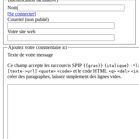
Nom
[
Se connecter
]
Courriel (non publié)
Votre site web
Ajoutez votre commentaire ici
Texte de votre message
Ce champ accepte les raccourcis SPIP
{{gras}}
{italique}
-*l
et le code HTML
[texte->url]
<quote>
<code>
<q>
<del>
<in
créer des paragraphes, laissez simplement des lignes vides.