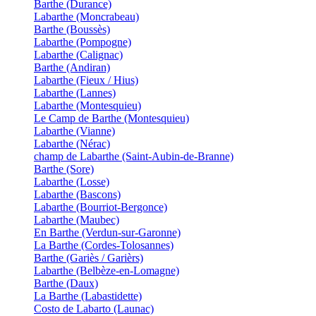
Barthe (Durance)
Labarthe (Moncrabeau)
Barthe (Boussès)
Labarthe (Pompogne)
Labarthe (Calignac)
Barthe (Andiran)
Labarthe (Fieux / Hius)
Labarthe (Lannes)
Labarthe (Montesquieu)
Le Camp de Barthe (Montesquieu)
Labarthe (Vianne)
Labarthe (Nérac)
champ de Labarthe (Saint-Aubin-de-Branne)
Barthe (Sore)
Labarthe (Losse)
Labarthe (Bascons)
Labarthe (Bourriot-Bergonce)
Labarthe (Maubec)
En Barthe (Verdun-sur-Garonne)
La Barthe (Cordes-Tolosannes)
Barthe (Gariès / Garièrs)
Labarthe (Belbèze-en-Lomagne)
Barthe (Daux)
La Barthe (Labastidette)
Costo de Labarto (Launac)