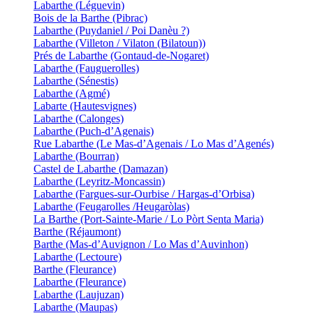
Labarthe (Léguevin)
Bois de la Barthe (Pibrac)
Labarthe (Puydaniel / Poi Danèu ?)
Labarthe (Villeton / Vilaton (Bilatoun))
Prés de Labarthe (Gontaud-de-Nogaret)
Labarthe (Fauguerolles)
Labarthe (Sénestis)
Labarthe (Agmé)
Labarte (Hautesvignes)
Labarthe (Calonges)
Labarthe (Puch-d’Agenais)
Rue Labarthe (Le Mas-d’Agenais / Lo Mas d’Agenés)
Labarthe (Bourran)
Castel de Labarthe (Damazan)
Labarthe (Leyritz-Moncassin)
Labarthe (Fargues-sur-Ourbise / Hargas-d’Orbisa)
Labarthe (Feugarolles /Heugaròlas)
La Barthe (Port-Sainte-Marie / Lo Pòrt Senta Maria)
Barthe (Réjaumont)
Barthe (Mas-d’Auvignon / Lo Mas d’Auvinhon)
Labarthe (Lectoure)
Barthe (Fleurance)
Labarthe (Fleurance)
Labarthe (Laujuzan)
Labarthe (Maupas)