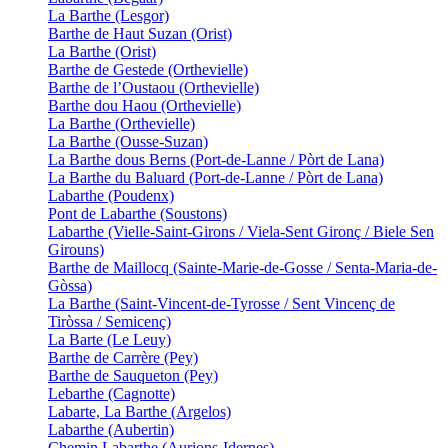
La Barthe (Lesgor)
Barthe de Haut Suzan (Orist)
La Barthe (Orist)
Barthe de Gestede (Orthevielle)
Barthe de l’Oustaou (Orthevielle)
Barthe dou Haou (Orthevielle)
La Barthe (Orthevielle)
La Barthe (Ousse-Suzan)
La Barthe dous Berns (Port-de-Lanne / Pòrt de Lana)
La Barthe du Baluard (Port-de-Lanne / Pòrt de Lana)
Labarthe (Poudenx)
Pont de Labarthe (Soustons)
Labarthe (Vielle-Saint-Girons / Viela-Sent Gironç / Biele Sen
Girouns)
Barthe de Maillocq (Sainte-Marie-de-Gosse / Senta-Maria-de-
Gòssa)
La Barthe (Saint-Vincent-de-Tyrosse / Sent Vincenç de
Tiròssa / Semicenç)
La Barte (Le Leuy)
Barthe de Carrère (Pey)
Barthe de Sauqueton (Pey)
Lebarthe (Cagnotte)
Labarte, La Barthe (Argelos)
Labarthe (Aubertin)
Chemin Labarthe (Aurions-Idernes)