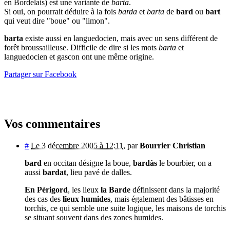
en Bordelais) est une variante de
barta
.
Si oui, on pourrait déduire à la fois
barda
et
barta
de
bard
ou
bart
qui veut dire "boue" ou "limon".
barta
existe aussi en languedocien, mais avec un sens différent de
forêt broussailleuse. Difficile de dire si les mots
barta
et
languedocien et gascon ont une même origine.
Partager sur Facebook
Vos commentaires
#
Le 3 décembre 2005 à 12:11
,
par
Bourrier Christian
bard
en occitan désigne la boue,
bardàs
le bourbier, on a
aussi
bardat
, lieu pavé de dalles.
En Périgord
, les lieux
la Barde
définissent dans la majorité
des cas des
lieux humides
, mais également des bâtisses en
torchis, ce qui semble une suite logique, les maisons de torchis
se situant souvent dans des zones humides.