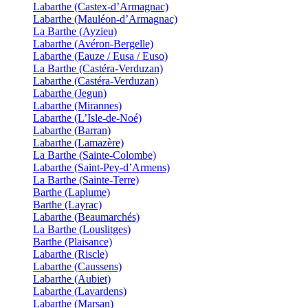
Labarthe (Castex-d’Armagnac)
Labarthe (Mauléon-d’Armagnac)
La Barthe (Ayzieu)
Labarthe (Avéron-Bergelle)
Labarthe (Eauze / Eusa / Euso)
La Barthe (Castéra-Verduzan)
Labarthe (Castéra-Verduzan)
Labarthe (Jegun)
Labarthe (Mirannes)
Labarthe (L’Isle-de-Noé)
Labarthe (Barran)
Labarthe (Lamazère)
La Barthe (Sainte-Colombe)
Labarthe (Saint-Pey-d’Armens)
La Barthe (Sainte-Terre)
Barthe (Laplume)
Barthe (Layrac)
Labarthe (Beaumarchés)
La Barthe (Louslitges)
Barthe (Plaisance)
Labarthe (Riscle)
Labarthe (Caussens)
Labarthe (Aubiet)
Labarthe (Lavardens)
Labarthe (Marsan)