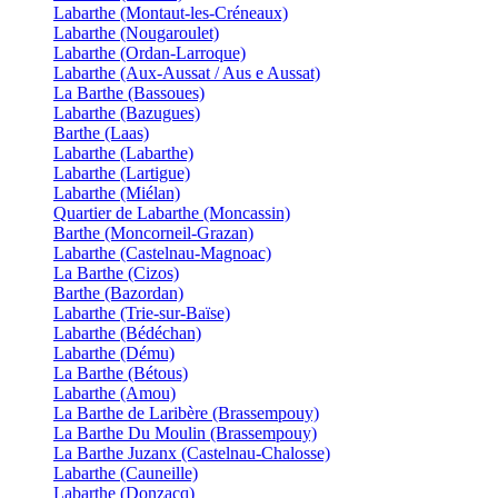
Labarthe (Montaut-les-Créneaux)
Labarthe (Nougaroulet)
Labarthe (Ordan-Larroque)
Labarthe (Aux-Aussat / Aus e Aussat)
La Barthe (Bassoues)
Labarthe (Bazugues)
Barthe (Laas)
Labarthe (Labarthe)
Labarthe (Lartigue)
Labarthe (Miélan)
Quartier de Labarthe (Moncassin)
Barthe (Moncorneil-Grazan)
Labarthe (Castelnau-Magnoac)
La Barthe (Cizos)
Barthe (Bazordan)
Labarthe (Trie-sur-Baïse)
Labarthe (Bédéchan)
Labarthe (Dému)
La Barthe (Bétous)
Labarthe (Amou)
La Barthe de Laribère (Brassempouy)
La Barthe Du Moulin (Brassempouy)
La Barthe Juzanx (Castelnau-Chalosse)
Labarthe (Cauneille)
Labarthe (Donzacq)