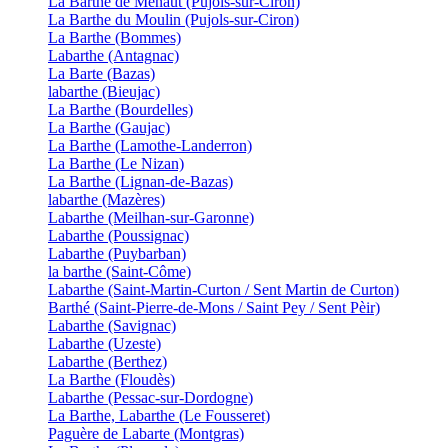
La Barthe de Ménaut (Pujols-sur-Ciron)
La Barthe du Moulin (Pujols-sur-Ciron)
La Barthe (Bommes)
Labarthe (Antagnac)
La Barte (Bazas)
labarthe (Bieujac)
La Barthe (Bourdelles)
La Barthe (Gaujac)
La Barthe (Lamothe-Landerron)
La Barthe (Le Nizan)
La Barthe (Lignan-de-Bazas)
labarthe (Mazères)
Labarthe (Meilhan-sur-Garonne)
Labarthe (Poussignac)
Labarthe (Puybarban)
la barthe (Saint-Côme)
Labarthe (Saint-Martin-Curton / Sent Martin de Curton)
Barthé (Saint-Pierre-de-Mons / Saint Pey / Sent Pèir)
Labarthe (Savignac)
Labarthe (Uzeste)
Labarthe (Berthez)
La Barthe (Floudès)
Labarthe (Pessac-sur-Dordogne)
La Barthe, Labarthe (Le Fousseret)
Paguère de Labarte (Montgras)