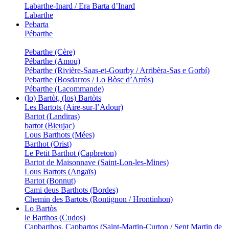
Labarthe-Inard / Era Barta d’Inard
Labarthe
Pebarta
Pébarthe
Pebarthe (Cère)
Pébarthe (Amou)
Pébarthe (Rivière-Saas-et-Gourby / Arribèra-Sas e Gorbí)
Pebarthe (Bosdarros / Lo Bòsc d’Arròs)
Pébarthe (Lacommande)
(lo) Bartòt, (los) Bartòts
Les Bartots (Aire-sur-l’Adour)
Bartot (Landiras)
bartot (Bieujac)
Lous Barthots (Mées)
Barthot (Orist)
Le Petit Barthot (Capbreton)
Bartot de Maisonnave (Saint-Lon-les-Mines)
Lous Bartots (Angaïs)
Bartot (Bonnut)
Cami deus Barthots (Bordes)
Chemin des Bartots (Rontignon / Hrontinhon)
Lo Bartòs
le Barthos (Cudos)
Capbarthos, Capbartos (Saint-Martin-Curton / Sent Martin de