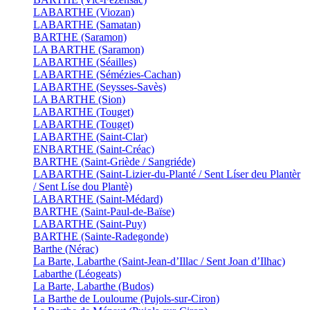
LABARTHE (Viozan)
LABARTHE (Samatan)
BARTHE (Saramon)
LA BARTHE (Saramon)
LABARTHE (Séailles)
LABARTHE (Sémézies-Cachan)
LABARTHE (Seysses-Savès)
LA BARTHE (Sion)
LABARTHE (Touget)
LABARTHE (Touget)
LABARTHE (Saint-Clar)
ENBARTHE (Saint-Créac)
BARTHE (Saint-Griède / Sangriéde)
LABARTHE (Saint-Lizier-du-Planté / Sent Líser deu Plantèr
/ Sent Líse dou Plantè)
LABARTHE (Saint-Médard)
BARTHE (Saint-Paul-de-Baïse)
LABARTHE (Saint-Puy)
BARTHE (Sainte-Radegonde)
Barthe (Nérac)
La Barte, Labarthe (Saint-Jean-d’Illac / Sent Joan d’Ilhac)
Labarthe (Léogeats)
La Barte, Labarthe (Budos)
La Barthe de Louloume (Pujols-sur-Ciron)