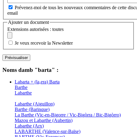
Prévenez-moi de tous les nouveaux commentaires de cette discu
email
Ajouter un document
Extensions autorisées : toutes
Je veux recevoir la Newsletter
Noms damb "barta" :
Labarta + (la,era) Barta
Barthe
Labarthe
Labarthe (Aiguillon)
Barthe (Barinque)
La Barthe (Vic-en-Bigorre / Vic-Bigòrra / Bic-Bigòrro)
Mazou et Labarthe (Aubertin)
Labarthe (Arx)
LABARTHE (Valence-sur-Baïse)
BARTHE (Vic-Fezensac)