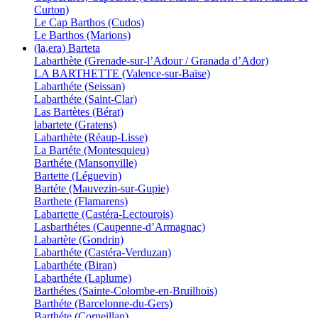
Curton)
Le Cap Barthos (Cudos)
Le Barthos (Marions)
(la,era) Barteta
Labarthète (Grenade-sur-l’Adour / Granada d’Ador)
LA BARTHETTE (Valence-sur-Baïse)
Labarthéte (Seissan)
Labarthéte (Saint-Clar)
Las Bartètes (Bérat)
labartete (Gratens)
Labarthète (Réaup-Lisse)
La Bartéte (Montesquieu)
Barthéte (Mansonville)
Bartette (Léguevin)
Bartéte (Mauvezin-sur-Gupie)
Barthete (Flamarens)
Labartette (Castéra-Lectourois)
Lasbarthétes (Caupenne-d’Armagnac)
Labartète (Gondrin)
Labarthéte (Castéra-Verduzan)
Labarthéte (Biran)
Labarthéte (Laplume)
Barthétes (Sainte-Colombe-en-Bruilhois)
Barthéte (Barcelonne-du-Gers)
Barthéte (Corneillan)