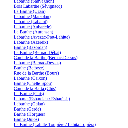
Labarthe (Sauvagnon)
Bois Labarthe (Sévignacq)
La Barthe (Uzan)
Labarthe (Marsolan)
Labarthe (Labatut)
Labarthe (Aubarède)
La Barthe (Aurensan)
Labarthe (Avezac-Prat-Lahitte)
Labarthe (Azereix)
Barthe (Bazordan)
La Barthe (Bernac-Débat)
Cami de la Barthe (Bernac-Dessus)
Labarthe (Bernac-Dessus)
Barthe (Betbèze)
Rue de la Barthe (Bours)
Labarthe (Caixon)
Barthe (Chelle-Spou)
Cami de la Barta (Chis)
La Barthe (Chis)
Labarte (Esbareich / Esbarèish)
Labarthe (Galan)
Barthe (Gerde)
Barthe (Horgues)
Barthe (Julos)
La Barthe (Lahitte-Toupière / Lahita-Topièra)