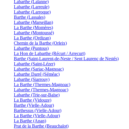
Labarthe (Lalanne)
Labarthe (Larreule)
Labarthe (Larroque)
Barthe (Lassales)
Labarthe (Marseillan)
La Barthe (Momères)
Labarthe (Montoussé)
La Barthe (Ordizan)
Chemin de la Barthe (Orleix)
Labarthe (Puntous)
La Hon de Labarthe (Récurt / Arrecurt)
Barthe (Saint-Laurent-de-Neste / Sent Laurenç de Nestés)
Labarthe (Saint-Lézer)
Labarthe (Sariac-Magnoac)
Labarthe Darré (Séméac)
Labarthe (Siarrouy)
La Barthe (Thermes-Magnoac)
Labarthe (Thermes-Magnoac)
Labarthe (Trie-sur-Baïse)
La Barthe (Vidouze)
Barthe (Vielle-Adour)
Barthessus (Vielle-Adour)
La Barthe (Vielle-Adour)
La Barthe (Anan)
Prat de la Barthe (Beauchalot)