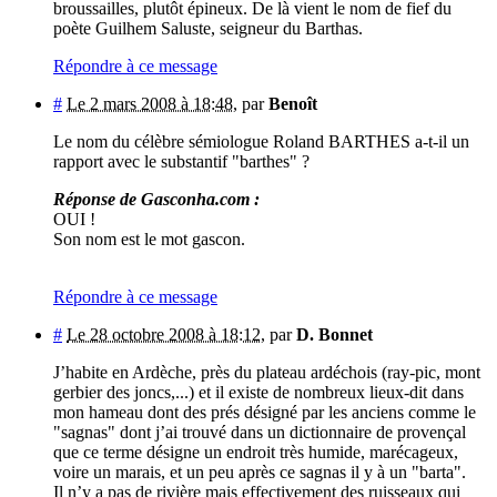
broussailles, plutôt épineux. De là vient le nom de fief du
poète Guilhem Saluste, seigneur du Barthas.
Répondre à ce message
#
Le 2 mars 2008 à 18:48
,
par
Benoît
Le nom du célèbre sémiologue Roland BARTHES a-t-il un
rapport avec le substantif "barthes" ?
Réponse de Gasconha.com :
OUI !
Son nom est le mot gascon.
Répondre à ce message
#
Le 28 octobre 2008 à 18:12
,
par
D. Bonnet
J’habite en Ardèche, près du plateau ardéchois (ray-pic, mont
gerbier des joncs,...) et il existe de nombreux lieux-dit dans
mon hameau dont des prés désigné par les anciens comme le
"sagnas" dont j’ai trouvé dans un dictionnaire de provençal
que ce terme désigne un endroit très humide, marécageux,
voire un marais, et un peu après ce sagnas il y à un "barta".
Il n’y a pas de rivière mais effectivement des ruisseaux qui