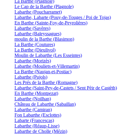
La Barthe (Plagnole)
Le Cap de la Barthe (Plagnole)
Labarthe (Poucharramet)
Labarthe, Labarte (Pouy-de-Touges / Poi de Tojas)
En Barthe (Sainte-Foy-de-Peyrolières)
Labarthe (Savères)
Labarthe (Baleyssagues)
moulin de la Barthe (Blasimon)
La Barthe (Coutures)
La Barthe (Dieulivol)
Moulin de Labarthe (Les Esseintes)
Labarthe (Morizès)
Labarthe (Mouliets-et-Villemartin)
La Barthe (Naujan-et-Postiac)
Labarthe (Pujols)
Les Prés de la Barthe (Romagne)
Labarthe (Saint-Pey-de-Castets / Sent Pèir de Castèth)
En Barthe (Montpezat)
Labarthe (Noilhan)
Château de Labarthe (Sabaillan)
Labarthe (Camiran)
Fon Labarthe (Esclottes)
Labarte (Francescas)
Labarthe (Réaup-Lisse)
Labarthe de Cholle (Mézin)