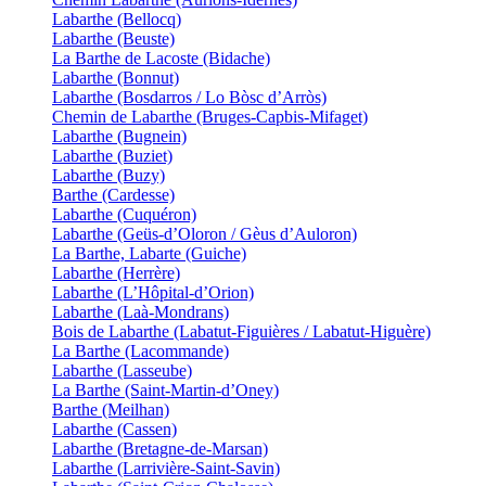
Labarthe (Bellocq)
Labarthe (Beuste)
La Barthe de Lacoste (Bidache)
Labarthe (Bonnut)
Labarthe (Bosdarros / Lo Bòsc d’Arròs)
Chemin de Labarthe (Bruges-Capbis-Mifaget)
Labarthe (Bugnein)
Labarthe (Buziet)
Labarthe (Buzy)
Barthe (Cardesse)
Labarthe (Cuquéron)
Labarthe (Geüs-d’Oloron / Gèus d’Auloron)
La Barthe, Labarte (Guiche)
Labarthe (Herrère)
Labarthe (L’Hôpital-d’Orion)
Labarthe (Laà-Mondrans)
Bois de Labarthe (Labatut-Figuières / Labatut-Higuère)
La Barthe (Lacommande)
Labarthe (Lasseube)
La Barthe (Saint-Martin-d’Oney)
Barthe (Meilhan)
Labarthe (Cassen)
Labarthe (Bretagne-de-Marsan)
Labarthe (Larrivière-Saint-Savin)