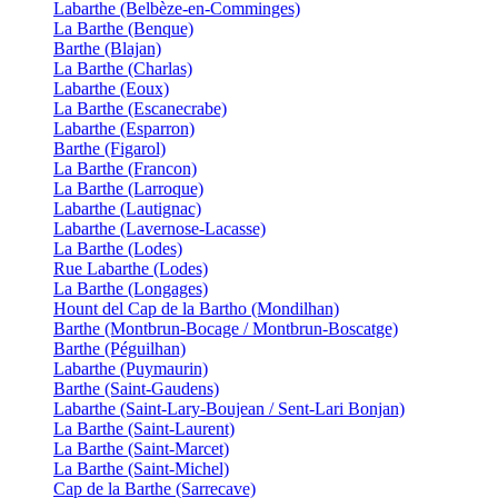
Labarthe (Belbèze-en-Comminges)
La Barthe (Benque)
Barthe (Blajan)
La Barthe (Charlas)
Labarthe (Eoux)
La Barthe (Escanecrabe)
Labarthe (Esparron)
Barthe (Figarol)
La Barthe (Francon)
La Barthe (Larroque)
Labarthe (Lautignac)
Labarthe (Lavernose-Lacasse)
La Barthe (Lodes)
Rue Labarthe (Lodes)
La Barthe (Longages)
Hount del Cap de la Bartho (Mondilhan)
Barthe (Montbrun-Bocage / Montbrun-Boscatge)
Barthe (Péguilhan)
Labarthe (Puymaurin)
Barthe (Saint-Gaudens)
Labarthe (Saint-Lary-Boujean / Sent-Lari Bonjan)
La Barthe (Saint-Laurent)
La Barthe (Saint-Marcet)
La Barthe (Saint-Michel)
Cap de la Barthe (Sarrecave)