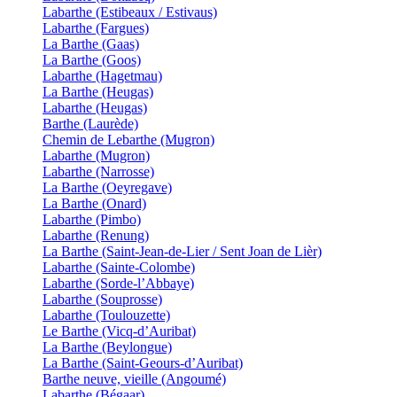
Labarthe (Estibeaux / Estivaus)
Labarthe (Fargues)
La Barthe (Gaas)
La Barthe (Goos)
Labarthe (Hagetmau)
La Barthe (Heugas)
Labarthe (Heugas)
Barthe (Laurède)
Chemin de Lebarthe (Mugron)
Labarthe (Mugron)
Labarthe (Narrosse)
La Barthe (Oeyregave)
La Barthe (Onard)
Labarthe (Pimbo)
Labarthe (Renung)
La Barthe (Saint-Jean-de-Lier / Sent Joan de Lièr)
Labarthe (Sainte-Colombe)
Labarthe (Sorde-l’Abbaye)
Labarthe (Souprosse)
Labarthe (Toulouzette)
Le Barthe (Vicq-d’Auribat)
La Barthe (Beylongue)
La Barthe (Saint-Geours-d’Auribat)
Barthe neuve, vieille (Angoumé)
Labarthe (Bégaar)