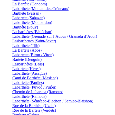
La Bartète (Condom)
Labarthète (Montaut-les-Créneaux)
Barthete (Pessan)
Labartéte (Sabazan)
Labarthéte (Monbardon)
Barthéte (Pouy)
Lasbarthétes (Bédéchan)
Labarthéte (Grenade-sur-l’Adour / Granada d’Ador)
Lasbarthettes (Saint-Sever)
Labarthete (Tilh)
La Bartéte (Abos)
Labartette (Biron / Viron)
Bartéte (Denguin)
Lasbarthétes (Laas)
Labartéte (Hères)
Labarthete (Arsague)
Cami de Barthéte (Maslacq)
Labartette (Pardies)
Labarthéte (Puyoô / Pujòu)
Chemin de Labarteta (Ramous)
Labarthéte (Ramous)
Labarthéte (Séméacq-Blachon / Semiac-Blaishon)
Rue de la Barthéte (Uzein)
Rue de la Bartéte (Verdets)
Barthete (Galez)