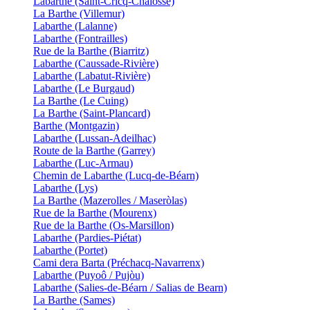
Labarthe (Saint-Cricq-Chalosse)
La Barthe (Villemur)
Labarthe (Lalanne)
Labarthe (Fontrailles)
Rue de la Barthe (Biarritz)
Labarthe (Caussade-Rivière)
Labarthe (Labatut-Rivière)
Labarthe (Le Burgaud)
La Barthe (Le Cuing)
La Barthe (Saint-Plancard)
Barthe (Montgazin)
Labarthe (Lussan-Adeilhac)
Route de la Barthe (Garrey)
Labarthe (Luc-Armau)
Chemin de Labarthe (Lucq-de-Béarn)
Labarthe (Lys)
La Barthe (Mazerolles / Maseròlas)
Rue de la Barthe (Mourenx)
Rue de la Barthe (Os-Marsillon)
Labarthe (Pardies-Piétat)
Labarthe (Portet)
Cami dera Barta (Préchacq-Navarrenx)
Labarthe (Puyoô / Pujòu)
Labarthe (Salies-de-Béarn / Salias de Bearn)
La Barthe (Sames)