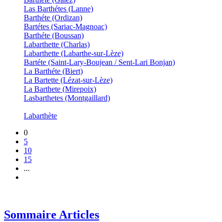
Las Barthétes (Lanne)
Barthéte (Ordizan)
Bartétes (Sariac-Magnoac)
Barthéte (Boussan)
Labarthette (Charlas)
Labarthette (Labarthe-sur-Lèze)
Bartéte (Saint-Lary-Boujean / Sent-Lari Bonjan)
La Barthéte (Biert)
La Bartette (Lézat-sur-Lèze)
La Barthete (Mirepoix)
Lasbarthetes (Montgaillard)
Labarthète
0
5
10
15
...
Sommaire Articles