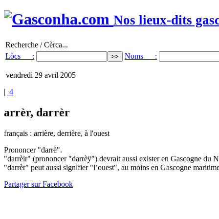
Nos lieux-dits gas
Recherche / Cèrca...
Lòcs :
Noms :
vendredi 29 avril 2005
|
4
arrèr, darrèr
français : arrière, derrière, à l'ouest
Prononcer "darrè".
"darrèir" (prononcer "darrèÿ") devrait aussi exister en Gascogne du N
"darrèr" peut aussi signifier "l’ouest", au moins en Gascogne maritim
Partager sur Facebook