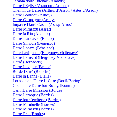
Tembla darrè Bitchart (Aramits)
Darré l’Eglise (Arancou / Aranco)
Chemin de Darré (Arthez-d’Asson / Artés d’Asson)
Darrè Bourdeu (Arudy)
Darrè Campagne (Arudy)
Impasse Darrè Castet (Asasp-Arros)
Darre Mirassou (Assat)
Darrè la Riu (Audaux)
Darrè Jeandavid (Baleix)
Darrè Simoun (Bénéjacq)
Darrè Lacaze (Bénéjacq)
Darè Lavignotte (Bergouey-Viellenave)
Darrè Larrécot (Bergouey-Viellenave)
Darré (Bernadets)
Darrè Lavigne (Beuste)
Borde Darrè (Bidache)
Darrè la Lanne (Bielle)
Lotissement Darrè la Gare (Boeil-Bezing)
Chemin de Darré lou Bourg (Bonnut)
Cami Darrè Mirassou (Bordes)
Darrè Larroque (Bordes)
Darrè lou Cémitèrie (Bordes)
Darrè Mimbielle (Bordes)
Darrè Mirassou (Bordes)
Darrè Prat (Bordes)