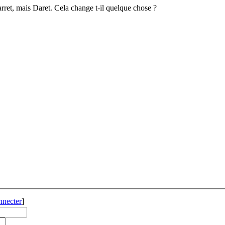
rret, mais Daret. Cela change t-il quelque chose ?
nnecter
]