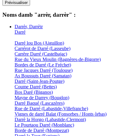
Noms damb "arrèr, darrèr" :
Darrèr, Darrèir
Darré
Darré lou Bos (Aiguillon)
Carrérot de Darré (Lasseube)
Carrère Darré (Castelbajac)
Rue du Vieux Moulin (Bagnères-de-Bigorre)
Bordes de Darré (Le Fréchet)
Rue Jacques Darré (Toulouse)
As Boussuts Darré (Samatan)
Darré (Saint-Jean-Poutge)
Coume Darré (Bettes)
Bos Daré (Biganos)
Mayne de Darrey (Bouglon)
Darré Baqué (Lascazères)
Rue de Darré (Labastide-Villefranche)
Vignes de darré Balat (Fonsorbes / Honts òrbas)
Darrè la Horgo (Labastide-Clermont)
Le Pourtaou Darré (Monblanc)
Borde de Darrè (Montpezat)
Darré la Tour (Espiens)