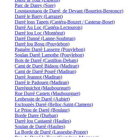
Parc de Darey (Sore)
Loustaounaou de Darrè, de Devant (Bourriot-Bergonce)
Darré le Barry (Larrazet)
Darré lous Tapets (Castéra-Bouzet / Casterar-Boset)
Darré Au Loc (Castéra-Lectourois)
Darré lou Loc (Montégut)
Darré Danné (Lanne-Soubiran)
Darrè lou Bosq (Pouylebon)
Paguère Darrè Lasserre (Pouylebon)
Soulan Darrè Lamothe (Pouylebon)
Bois de Darré (Castillon-Debats)
Cami de Darrè Bidaou (Madiran)
Cami de Darré Pouré (Madiran)
Darrè Jeannot (Madiran)
Darré le Padouen (Madiran)
Darréguichot (Maubourguet)
Rue Darré Castets (Maubourguet)
Lenbessin de Darrè (Aubiet)
Escloupès Darré (Belloc-Saint-Clamens)
Le Priou de Darré (Boulaur)
Borde Darre (Durban)
Darrè lou Castagnè (Haulies)
Soulan de Darrè (Haulies)
La Borde de Darrè (Lasseube-Propre)