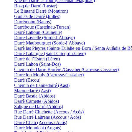
Rue de Darré la Tour (Castelnau-Magnoac)
Bosq de Darré (Lustar)
Le Bintané Darré (Montiron)
Guillas de Darré (Juilles)
Darrémoun (Banos)
Darréboué (Castelnau-Tursan)
Darré Lahoun (Cauneille)
Darrè Lavielle (Sorde-l’Abbaye)
Darrè Maubourguet (Sorde-l’Abbaye)
Darrè las Pleyres (Sainte-Eulalie-en-Born / Senta Aulàdia de B
Darré Lafargue (Saint-Cricq-du-Gave)
Darrè de l’Estret (Léren)
Darré Lahon (Saint-Dos)
Chemin de Darrè Barrère /Cassaber (Carresse-Cassaber)
Darrè lou Mouly (Carresse-Cassaber)
Darrè (Escou)
Chemin de Lannedarré (Aast)
Marquedarrè (Aast)
Darrè Bastia (Abidos)
Darrè Camette (Abidos)
Saligue de Darré (Abidos)
Rue Darré Chichette (Accous / Acós)
Rue Darré Laürens (Accous / Acós)
Darré Chaü (Accous / Acós)
Darrè Mounicot (Angaïs)