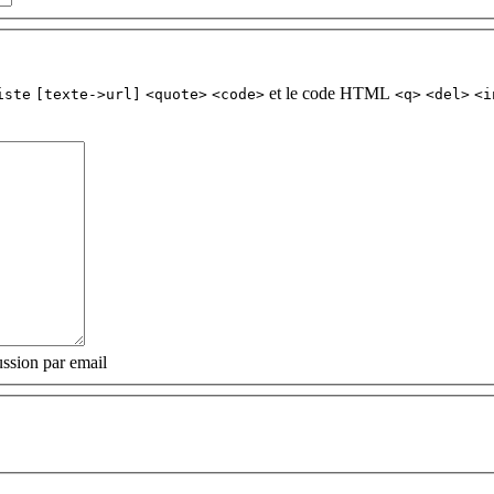
et le code HTML
iste
[texte->url]
<quote>
<code>
<q>
<del>
<i
ssion par email