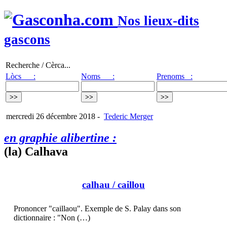
Nos lieux-dits
gascons
Recherche / Cèrca...
Lòcs :
Noms :
Prenoms :
mercredi 26 décembre 2018
-
Tederic Merger
en graphie alibertine :
(la) Calhava
calhau
/ caillou
Prononcer "caillaou". Exemple de S. Palay dans son
dictionnaire : "Non (…)