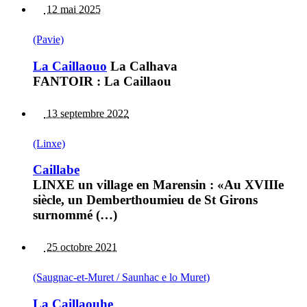
12 mai 2025
(Pavie)
La Caillaouo
La Calhava
FANTOIR : La Caillaou
13 septembre 2022
(Linxe)
Caillabe
LINXE un village en Marensin : «Au XVIIIe
siècle, un Demberthoumieu de St Girons
surnommé (…)
25 octobre 2021
(Saugnac-et-Muret / Saunhac e lo Muret)
La Caillaouhe