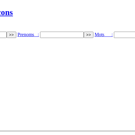
cons
Prenoms :
Mots :