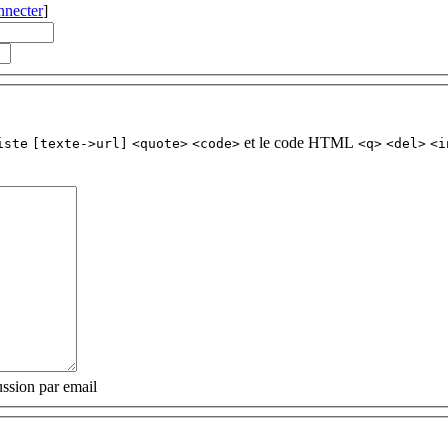
nnecter
]
et le code HTML
iste
[texte->url]
<quote>
<code>
<q>
<del>
<i
ssion par email