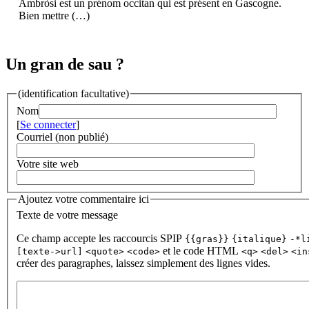
Ambròsi est un prénom occitan qui est présent en Gascogne.
Bien mettre (…)
Un gran de sau ?
(identification facultative)
Nom
[
Se connecter
]
Courriel (non publié)
Votre site web
Ajoutez votre commentaire ici
Texte de votre message
Ce champ accepte les raccourcis SPIP
{{gras}}
{italique}
-*l
et le code HTML
[texte->url]
<quote>
<code>
<q>
<del>
<in
créer des paragraphes, laissez simplement des lignes vides.