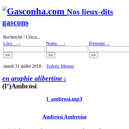
Nos lieux-dits
gascons
Recherche / Cèrca...
Lòcs :
Noms :
Prenoms :
mardi 31 juillet 2018
-
Tederic Merger
en graphie alibertine :
(l’)Ambròsi
l_ambrosi.mp3
Ambròsi Ambroise