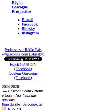
Région
Gascogne
Prospective
E-mail
Facebook
Bluesky
Instagram
Podcasts sur Ràdio País
@gasconha.com (Bluesky)
Esprit GASCON
(Facebook)
Couleur Gascogne
(Facebook)
2024-2026
— Gasconha.com - Noms
e Lòcs -
Nos lieux-dits
gascons
Plan du site
|
Se connecter
|
RSS 2.0