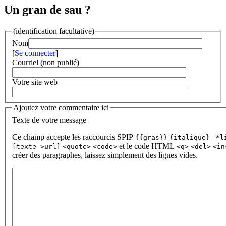
Un gran de sau ?
(identification facultative)
Nom
[
Se connecter
]
Courriel (non publié)
Votre site web
Ajoutez votre commentaire ici
Texte de votre message
Ce champ accepte les raccourcis SPIP
{{gras}}
{italique}
-*l
et le code HTML
[texte->url]
<quote>
<code>
<q>
<del>
<in
créer des paragraphes, laissez simplement des lignes vides.