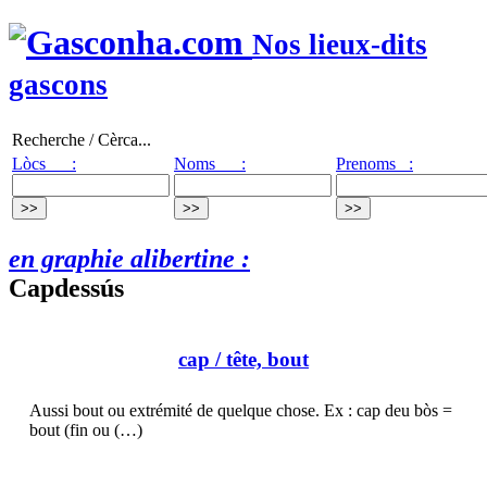
Nos lieux-dits
gascons
Recherche / Cèrca...
Lòcs :
Noms :
Prenoms :
en graphie alibertine :
Capdessús
cap
/ tête, bout
Aussi bout ou extrémité de quelque chose. Ex : cap deu bòs =
bout (fin ou (…)