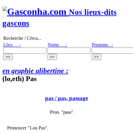
Nos lieux-dits
gascons
Recherche / Cèrca...
Lòcs :
Noms :
Prenoms :
en graphie alibertine :
(lo,eth) Pas
pas
/ pas, passage
Pron. "pass".
Prononcer "Lou Pas".