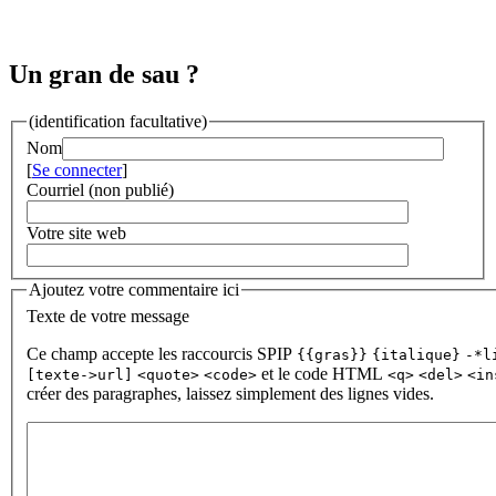
Un gran de sau ?
(identification facultative)
Nom
[
Se connecter
]
Courriel (non publié)
Votre site web
Ajoutez votre commentaire ici
Texte de votre message
Ce champ accepte les raccourcis SPIP
{{gras}}
{italique}
-*l
et le code HTML
[texte->url]
<quote>
<code>
<q>
<del>
<in
créer des paragraphes, laissez simplement des lignes vides.