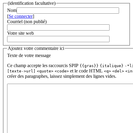
(identification facultative)
Nom
[
Se connecter
]
Courriel (non publié)
Votre site web
Ajoutez votre commentaire ici
Texte de votre message
Ce champ accepte les raccourcis SPIP
{{gras}}
{italique}
-*l
et le code HTML
[texte->url]
<quote>
<code>
<q>
<del>
<in
créer des paragraphes, laissez simplement des lignes vides.