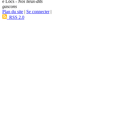
e Lòcs -
Nos lieux-dits
gascons
Plan du site
|
Se connecter
|
RSS 2.0