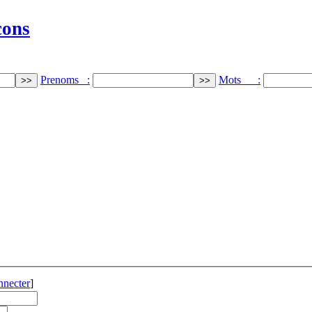
cons
Prenoms :
Mots :
nnecter
]