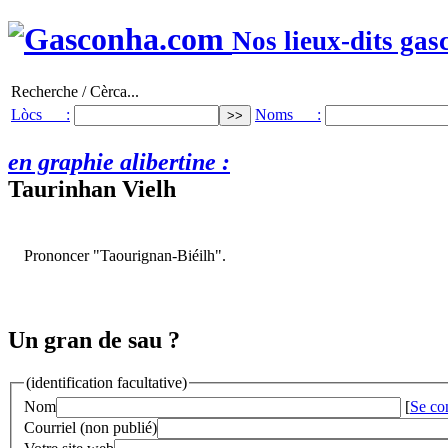
Nos lieux-dits gas
Recherche / Cèrca...
Lòcs :
Noms :
en graphie alibertine :
Taurinhan Vielh
Prononcer "Taourignan-Biéilh".
Un gran de sau ?
(identification facultative)
Nom
[
Se co
Courriel (non publié)