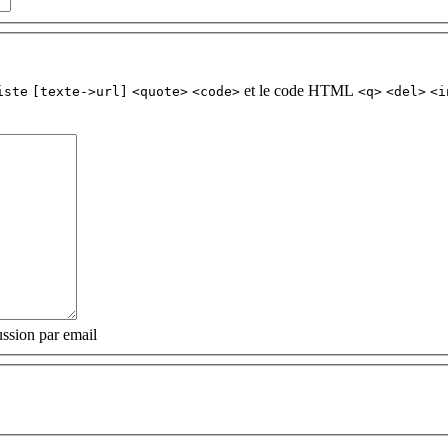
et le code HTML
iste
[texte->url]
<quote>
<code>
<q>
<del>
<i
ssion par email