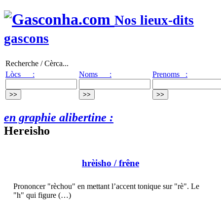
Nos lieux-dits
gascons
Recherche / Cèrca...
Lòcs :
Noms :
Prenoms :
en graphie alibertine :
Hereisho
hrèisho
/ frêne
Prononcer "rèchou" en mettant l’accent tonique sur "rè". Le
"h" qui figure (…)