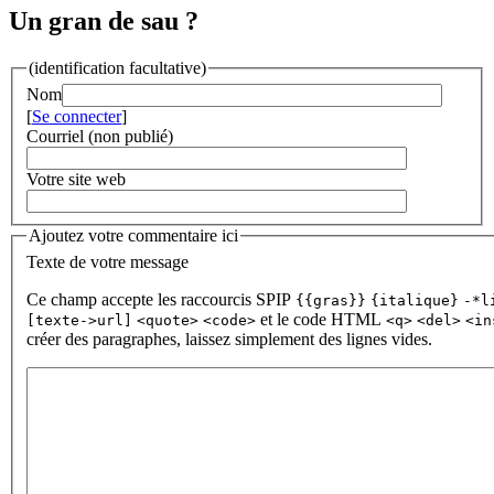
Un gran de sau ?
(identification facultative)
Nom
[
Se connecter
]
Courriel (non publié)
Votre site web
Ajoutez votre commentaire ici
Texte de votre message
Ce champ accepte les raccourcis SPIP
{{gras}}
{italique}
-*l
et le code HTML
[texte->url]
<quote>
<code>
<q>
<del>
<in
créer des paragraphes, laissez simplement des lignes vides.