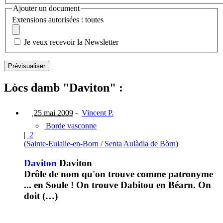
Ajouter un document
Extensions autorisées : toutes
Je veux recevoir la Newsletter
Lòcs damb "Daviton" :
25 mai 2009
-
Vincent P.
Borde vasconne
|
2
(Sainte-Eulalie-en-Born / Senta Aulàdia de Bòrn)
Daviton
Daviton
Drôle de nom qu'on trouve comme patronyme
... en Soule ! On trouve Dabitou en Béarn. On
doit (…)