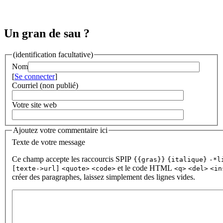
Un gran de sau ?
(identification facultative)
Nom
[
Se connecter
]
Courriel (non publié)
Votre site web
Ajoutez votre commentaire ici
Texte de votre message
Ce champ accepte les raccourcis SPIP
{{gras}}
{italique}
-*l
et le code HTML
[texte->url]
<quote>
<code>
<q>
<del>
<in
créer des paragraphes, laissez simplement des lignes vides.