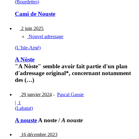
(Bourdettes)
Cami de Nouste
2 juin 2025
Nouvel adressage
(L’Isle-Arné)
A Nòste
"A Nòste" semble avoir fait partie d'un plan
d'adressage original*, concernant notamment
des (…)
29 janvier 2024
-
Pascal Gassie
|
1
(Labatut)
A nouste
A noste
/
A nouste
16 décembre 2023