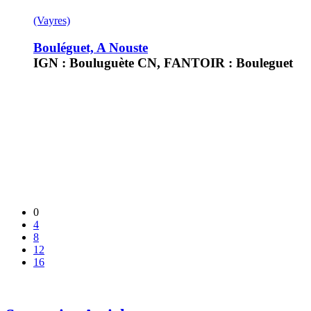
(Vayres)
Bouléguet, A Nouste
IGN : Bouluguète CN, FANTOIR : Bouleguet
0
4
8
12
16