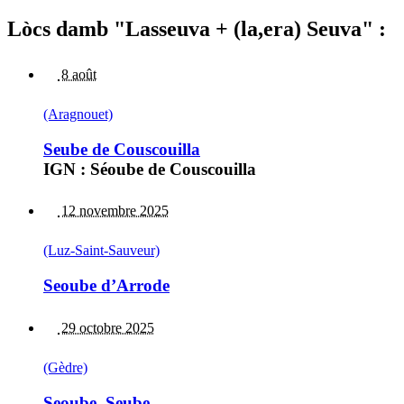
Lòcs damb "Lasseuva + (la,era) Seuva" :
8 août
(Aragnouet)
Seube de Couscouilla
IGN : Séoube de Couscouilla
12 novembre 2025
(Luz-Saint-Sauveur)
Seoube d’Arrode
29 octobre 2025
(Gèdre)
Seoube, Seube