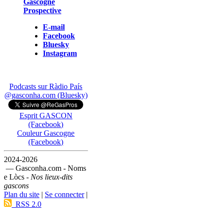
Gascogne
Prospective
E-mail
Facebook
Bluesky
Instagram
Podcasts sur Ràdio País
@gasconha.com (Bluesky)
Esprit GASCON
(Facebook)
Couleur Gascogne
(Facebook)
2024-2026
— Gasconha.com - Noms
e Lòcs -
Nos lieux-dits
gascons
Plan du site
|
Se connecter
|
RSS 2.0