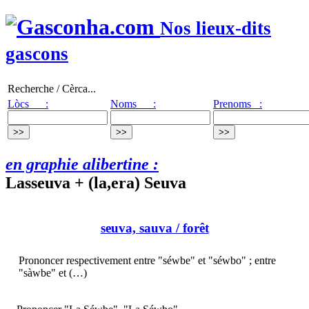
Nos lieux-dits
gascons
Recherche / Cèrca...
Lòcs :
Noms :
Prenoms :
en graphie alibertine :
Lasseuva + (la,era) Seuva
seuva, sauva
/ forêt
Prononcer respectivement entre "séwbe" et "séwbo" ; entre
"sàwbe" et (…)