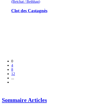
(Betchat / Bethhag)
Clot des Castagnès
0
4
8
12
...
Sommaire Articles