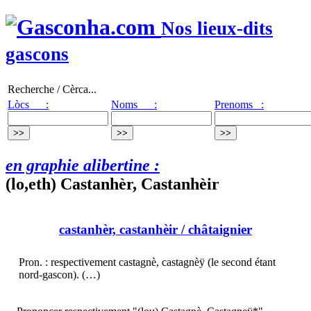
Nos lieux-dits
gascons
Recherche / Cèrca...
Lòcs :
Noms :
Prenoms :
en graphie alibertine :
(lo,eth) Castanhèr, Castanhèir
castanhèr, castanhèir
/ châtaignier
Pron. : respectivement castagnè, castagnèÿ (le second étant
nord-gascon). (…)