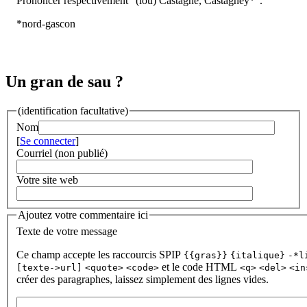
Prononcer respectivement "(lou) Castagnè, Castagneÿ*".
*nord-gascon
Un gran de sau ?
(identification facultative)
Nom
[
Se connecter
]
Courriel (non publié)
Votre site web
Ajoutez votre commentaire ici
Texte de votre message
Ce champ accepte les raccourcis SPIP
{{gras}}
{italique}
-*l
et le code HTML
[texte->url]
<quote>
<code>
<q>
<del>
<in
créer des paragraphes, laissez simplement des lignes vides.