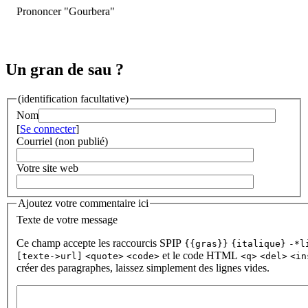
Prononcer "Gourbera"
Un gran de sau ?
(identification facultative)
Nom
[
Se connecter
]
Courriel (non publié)
Votre site web
Ajoutez votre commentaire ici
Texte de votre message
Ce champ accepte les raccourcis SPIP
{{gras}}
{italique}
-*l
et le code HTML
[texte->url]
<quote>
<code>
<q>
<del>
<in
créer des paragraphes, laissez simplement des lignes vides.