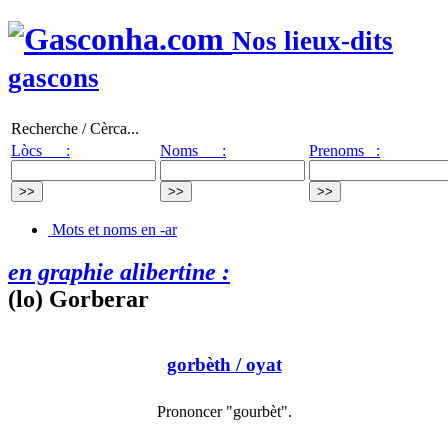
Nos lieux-dits
gascons
Recherche / Cèrca...
Lòcs :
Noms :
Prenoms :
Mots et noms en -ar
en graphie alibertine :
(lo) Gorberar
gorbèth
/ oyat
Prononcer "gourbèt".