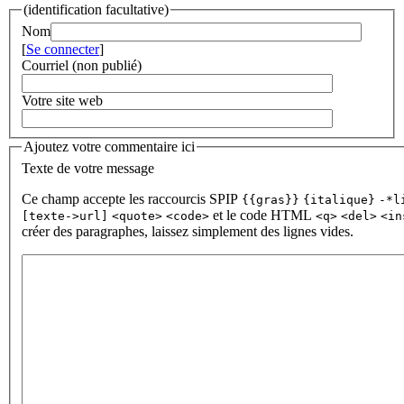
(identification facultative)
Nom
[
Se connecter
]
Courriel (non publié)
Votre site web
Ajoutez votre commentaire ici
Texte de votre message
Ce champ accepte les raccourcis SPIP
{{gras}}
{italique}
-*l
et le code HTML
[texte->url]
<quote>
<code>
<q>
<del>
<in
créer des paragraphes, laissez simplement des lignes vides.