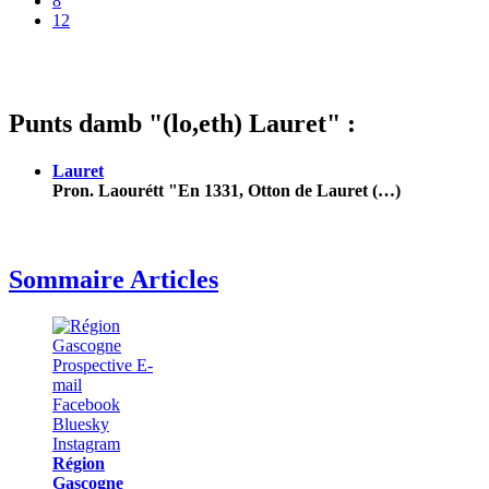
8
12
Punts damb "(lo,eth) Lauret" :
Lauret
Pron. Laourétt "En 1331, Otton de Lauret (…)
Sommaire Articles
Région
Gascogne