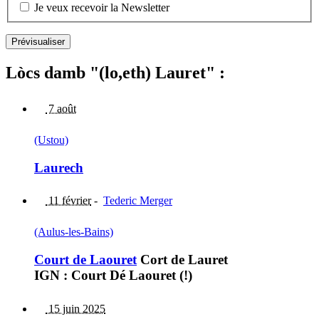
Je veux recevoir la Newsletter
Lòcs damb "(lo,eth) Lauret" :
7 août
(Ustou)
Laurech
11 février
-
Tederic Merger
(Aulus-les-Bains)
Court de Laouret
Cort de Lauret
IGN : Court Dé Laouret (!)
15 juin 2025