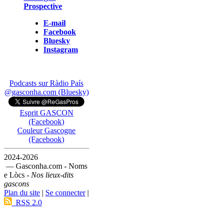
Prospective
E-mail
Facebook
Bluesky
Instagram
Podcasts sur Ràdio País
@gasconha.com (Bluesky)
Esprit GASCON
(Facebook)
Couleur Gascogne
(Facebook)
2024-2026
— Gasconha.com - Noms
e Lòcs -
Nos lieux-dits
gascons
Plan du site
|
Se connecter
|
RSS 2.0