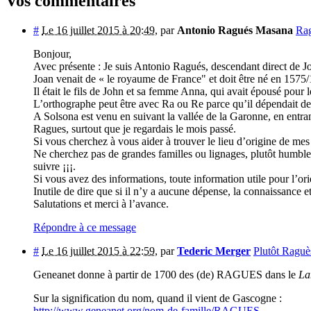
Vos commentaires
#
Le 16 juillet 2015 à 20:49
,
par
Antonio Ragués Masana
Ra
Bonjour,
Avec présente : Je suis Antonio Ragués, descendant direct de J
Joan venait de « le royaume de France" et doit être né en 1575
Il était le fils de John et sa femme Anna, qui avait épousé pour
L’orthographe peut être avec Ra ou Re parce qu’il dépendait de l
A Solsona est venu en suivant la vallée de la Garonne, en entran
Ragues, surtout que je regardais le mois passé.
Si vous cherchez à vous aider à trouver le lieu d’origine de mes
Ne cherchez pas de grandes familles ou lignages, plutôt humble
suivre ¡¡¡.
Si vous avez des informations, toute information utile pour l’ori
Inutile de dire que si il n’y a aucune dépense, la connaissance et
Salutations et merci à l’avance.
Répondre à ce message
#
Le 16 juillet 2015 à 22:59
,
par
Tederic Merger
Plutôt Raguè
Geneanet donne à partir de 1700 des (de) RAGUES dans le
La
Sur la signification du nom, quand il vient de Gascogne :
http://www.geneanet.org/nom-de-famille/RAGUES