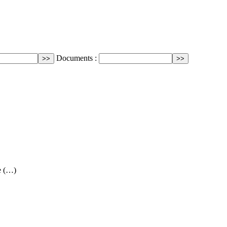
Documents :
e (…)