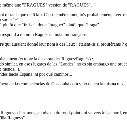
rmée, de même que "FRAGUES" version de "RAGUES".
t distants que de 6 km. C’est le même mot, très probablement, avec re
 sur le "e".
r" plutôt que "fraise", donc "hraguèr" plutôt que "hraga".
orrespond à un nom Raguès en notation française.
ers
qui auraient donné leur nom à des lieux : étaient-ils si proliférants ?
ialement (et toute la diaspora des Ragues/Ragués) :
do similar, en esos lugares de las "Landes" no es sin embargo una prue
 menos...).
ndes hacia España, ni por qué caminos...
fuera de las competencias de Gasconha.com y no tienen la misma raiz.
agueys chez nous, au niveau du rond-point qui va vers le lac nord, en 
Villa Ragueys".