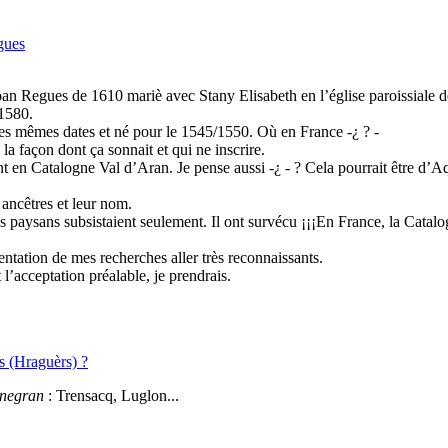
gues
oan Regues de 1610 mariè avec Stany Elisabeth en l’église paroissiale 
/1580.
 les mêmes dates et né pour le 1545/1550. Où en France -¿ ? -
a façon dont ça sonnait et qui ne inscrire.
t en Catalogne Val d’Aran. Je pense aussi -¿ - ? Cela pourrait être d’Aqu
 ancêtres et leur nom.
s paysans subsistaient seulement. Il ont survécu ¡¡¡En France, la Cata
entation de mes recherches aller très reconnaissants.
 l’acceptation préalable, je prendrais.
s (Hraguèrs) ?
negran
: Trensacq, Luglon...