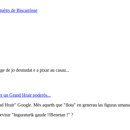
uèirs de Biscarròsse
e de jo desnudat e a pixar au casau...
r un Grand Hrair poderós...
nd Hrair" Google. Mès aqueth que "flota" en generau las figuras umana
evirar "Inguraturik gaude !!Benetan !" ?