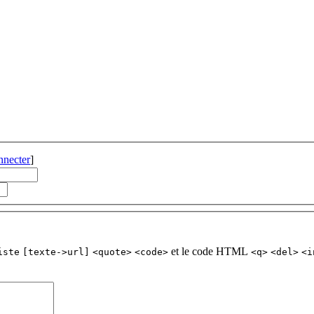
nnecter
]
et le code HTML
iste
[texte->url]
<quote>
<code>
<q>
<del>
<i