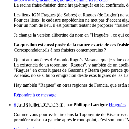
La racine fraise-fraisier, donc hraga-hraguèr est ici confi
Les lieux IGN Fragues (de Sabres) et Ragues (de Luglon) ne son
Pour ces lieux, le cadastre napoléonien ne met pas d’accent aigu
Pour un nom de lieu, il est pourtant tentant de proposer "fraisie
Je change la version alibertine du nom en "Hraguèrs", ce qui c
La question est aussi posée de la nature exacte de ces fraisi
Correspondaient-ils à nos fraisiers contemporains ?
Quant aux ancêtres d’Antonio Ragués Masana, que je salue cord
La existencia de un toponimo "Ragues", y también de un apelli
"Ragues" en otros lugares de Gascuña y Bearn (pero parece que
Ademàs, no sé si hubo emigracion desde esos lugares de las La
Hay también "Ragues" en otras regiones de Francia, que estàn 
Répondre à ce message
#
Le 18 juillet 2015 à 13:01
,
par
Philippe Lartigue
Hraguèrs
Comme vous pourrez le lire dans la Toponymie de Biscarrosse. R
première maison à gauche après le rond-point, c’est son nom "