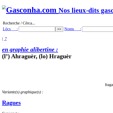
Nos lieux-dits gas
Recherche / Cèrca...
Lòcs :
Noms :
|
7
en graphie alibertine :
(l’) Ahraguèr, (lo) Hraguèr
fraga
Variante(s) graphique(s) :
Ragues