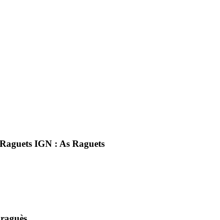
Raguets IGN : As Raguets
raguès.