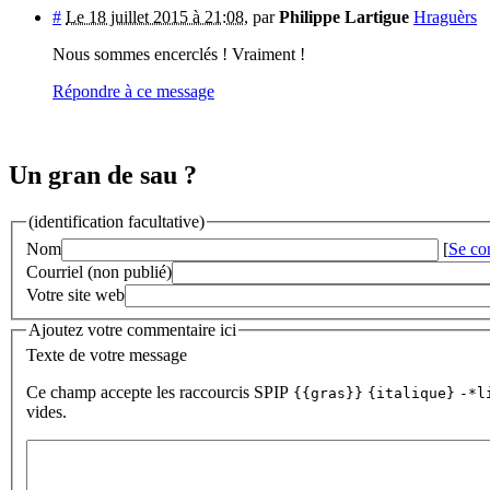
#
Le 18 juillet 2015 à 21:08
,
par
Philippe Lartigue
Hraguèrs
Nous sommes encerclés ! Vraiment !
Répondre à ce message
Un gran de sau ?
(identification facultative)
Nom
[
Se co
Courriel (non publié)
Votre site web
Ajoutez votre commentaire ici
Texte de votre message
Ce champ accepte les raccourcis SPIP
{{gras}}
{italique}
-*l
vides.