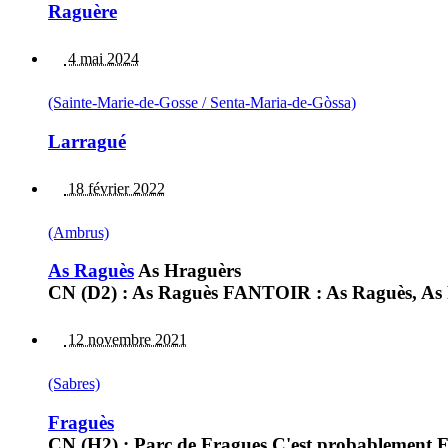
Raguère
4 mai 2024
(Sainte-Marie-de-Gosse / Senta-Maria-de-Gòssa)
Larragué
18 février 2022
(Ambrus)
As Raguès
As Hraguèrs
CN (D2) : As Raguès FANTOIR : As Raguès, As 
12 novembre 2021
(Sabres)
Fraguès
CN (H2) : Parc de Fragues C'est probablement F