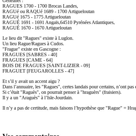
Geneanet :
RAGUES 1700 - 1700 Brocas Landes,
RAGUé ou RAQUé 1689 - 1700 Artigueloutan
RAGUé 1675 - 1775 Artigueloutan
RAGUÉ 1691 - 1691 Angaïs,64510 Pyrénées Atlantiques,
RAGUÉ 1670 - 1670 Artigueloutan
Le lieu dit "Ragues" existe à Luglon.
Un lieu Rague/Ragues à Cudos.
"Frague" existe en Gascogne :
FRAGUES [SABRES - 40]
FRAGUES [CAME - 64]
BOIS DE FRAGUES [SAINT-LIZIER - 09]
FRAGUET [FEUGAROLLES - 47]
Et s’il y avait un accent aigu ?
Dans l’annuaire, les "Ragues", certes landais pour certains, n’ont pas 
Si c’était "Raguès", on pourrait penser à "hraguèrs" (fraisiers).
Il y a un "Araguès" à l’Isle-Jourdain.
Il n’y a pas de certitude, mais faisons l’hypothèse que "Rague" = Hraga