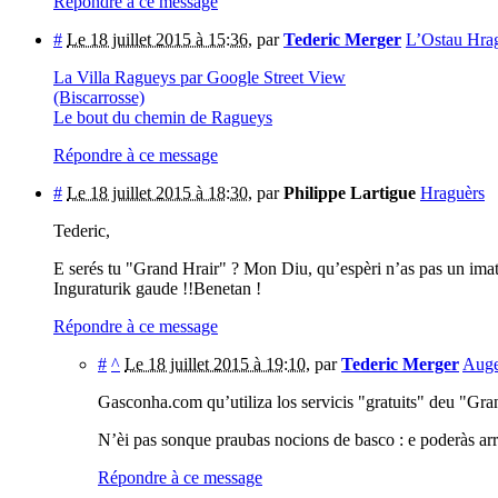
Répondre à ce message
#
Le 18 juillet 2015 à 15:36
,
par
Tederic Merger
L’Ostau Hrag
La Villa Ragueys par Google Street View
(Biscarrosse)
Le bout du chemin de Ragueys
Répondre à ce message
#
Le 18 juillet 2015 à 18:30
,
par
Philippe Lartigue
Hraguèrs
Tederic,
E serés tu "Grand Hrair" ? Mon Diu, qu’espèri n’as pas un imatg
Inguraturik gaude !!Benetan !
Répondre à ce message
#
^
Le 18 juillet 2015 à 19:10
,
par
Tederic Merger
Auge
Gasconha.com qu’utiliza los servicis "gratuits" deu "Gra
N’èi pas sonque praubas nocions de basco : e poderàs arr
Répondre à ce message