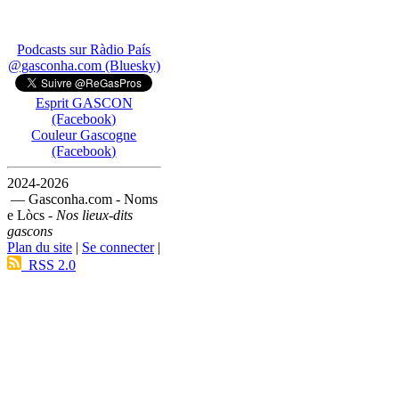
Podcasts sur Ràdio País
@gasconha.com (Bluesky)
Esprit GASCON
(Facebook)
Couleur Gascogne
(Facebook)
2024-2026
— Gasconha.com - Noms
e Lòcs -
Nos lieux-dits
gascons
Plan du site
|
Se connecter
|
RSS 2.0