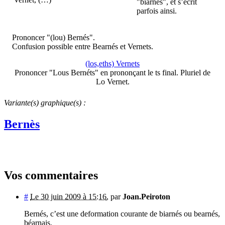
"biarnés", et s’écrit
parfois ainsi.
Prononcer "(lou) Bernés".
Confusion possible entre Bearnés et Vernets.
(los,eths) Vernets
Prononcer "Lous Bernéts" en prononçant le ts final. Pluriel de
Lo Vernet.
Variante(s) graphique(s) :
Bernès
Vos commentaires
#
Le 30 juin 2009 à 15:16
,
par
Joan.Peiroton
Bernés, c’est une deformation courante de biarnés ou bearnés,
béarnais.