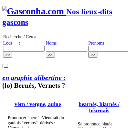
Nos lieux-dits
gascons
Recherche / Cèrca...
Lòcs :
Noms :
Prenoms :
|
2
en graphie alibertine :
(lo) Bernés, Vernets ?
vèrn
/ vergne, aulne
bearnés, biarnés
/
béarnais
Prononcer "bèrn". Viendrait du
gaulois "vernos". dérivés :
Se prononce plutôt
Vernet, (…)