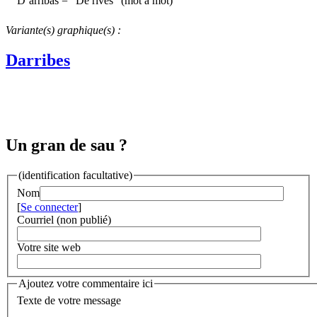
D’arribas = "De rives" (mot à mot)
Variante(s) graphique(s) :
Darribes
Un gran de sau ?
(identification facultative)
Nom
[
Se connecter
]
Courriel (non publié)
Votre site web
Ajoutez votre commentaire ici
Texte de votre message