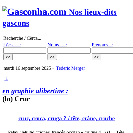
Nos lieux-dits
gascons
Recherche / Cèrca...
Lòcs :
Noms :
Prenoms :
mardi 16 septembre 2025
-
Tederic Merger
|
1
en graphie alibertine :
(lo) Cruc
cruc, cruca, cruga ?
/ tête, crâne, cruche
Palay : Multidiccionari francés-occitan « cruque (L.) sf. – Tête