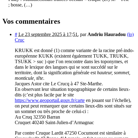
; bosse, (…)
Vos commentaires
#
Le 23 septembre 2025 à 17:51
,
par
Andriu Hauradou
(lo)
Cruc
KRUKK est donné (1) comme variante de la racine pré-indo-
européenne KUKK (existent également TUKK, TRUKK,
TSUKK > suc ) que l’on rencontre dans les toponymes, et
dans le lexique des langues qui se sont succédé sur le
territoire, dont la signification générale est
hauteur, sommet,
monticule, tête
.
Jacques Astor cite Le Crucq à 47 Ste-Marthe.
En observant leur situation topographique de certains lieux-
dits (c’est plus facile par le site
https://www.geoportail.gouv.fr/carte
en jouant sur l’échelle),
on peut peut remarquer que certains lieux-dits sont situés sur
un sommet ou très proche de celui-ci :
Au Cruq 32350 Barran
Cruquet 40240 Saint-Julien-d’Armagnac
Par contre Cruque Lardit 47250 Cocumont est similaire à