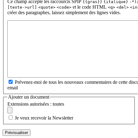
Ce champ accepte les raccourcis SPIP
{{gras}}
{italique}
-*l
et le code HTML
[texte->url]
<quote>
<code>
<q>
<del>
<in
créer des paragraphes, laissez simplement des lignes vides.
Prévenez-moi de tous les nouveaux commentaires de cette discu
email
Ajouter un document
Extensions autorisées : toutes
Je veux recevoir la Newsletter