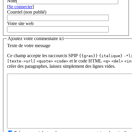
Nom
[
Se connecter
]
Courriel (non publié)
Votre site web
Ajoutez votre commentaire ici
Texte de votre message
Ce champ accepte les raccourcis SPIP
{{gras}}
{italique}
-*l
et le code HTML
[texte->url]
<quote>
<code>
<q>
<del>
<in
créer des paragraphes, laissez simplement des lignes vides.