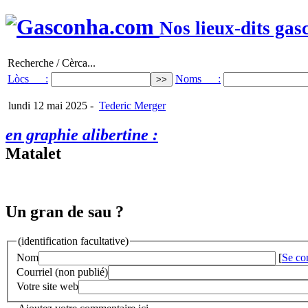
Nos lieux-dits gas
Recherche / Cèrca...
Lòcs :
Noms :
lundi 12 mai 2025
-
Tederic Merger
en graphie alibertine :
Matalet
Un gran de sau ?
(identification facultative)
Nom
[
Se co
Courriel (non publié)
Votre site web