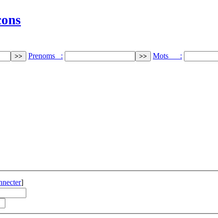
cons
Prenoms :
Mots :
nnecter
]