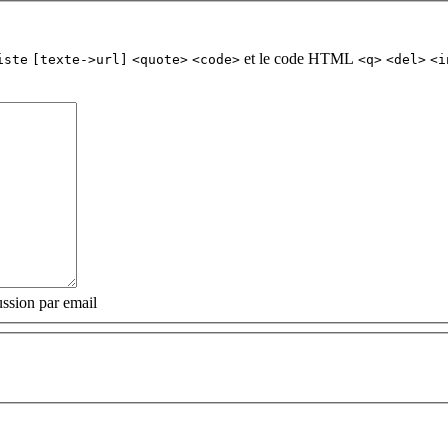
et le code HTML
iste
[texte->url]
<quote>
<code>
<q>
<del>
<i
ssion par email