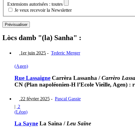
Extensions autorisées : toutes
Je veux recevoir la Newsletter
Lòcs damb "(la) Sanha" :
1er juin 2025
-
Tederic Merger
(Agen)
Rue Lassaigne
Carrèra Lassanha
/
Carrèro Lass
CN (Plan napoléonien-H l’Ecole Vieille, Agen) : 
22 février 2025
-
Pascal Gassie
|
2
(Léon)
La Sayne
La Saina
/
Leu Saïne