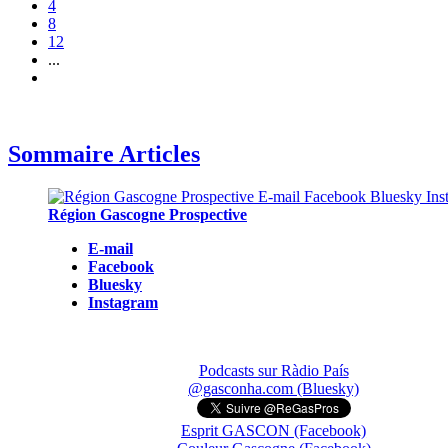
4
8
12
...
Sommaire Articles
Région Gascogne Prospective
E-mail
Facebook
Bluesky
Instagram
Podcasts sur Ràdio País
@gasconha.com (Bluesky)
Esprit GASCON (Facebook)