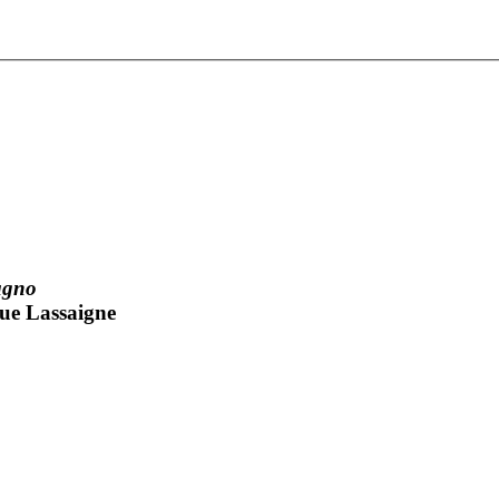
agno
rue Lassaigne