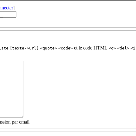
nnecter
]
et le code HTML
iste
[texte->url]
<quote>
<code>
<q>
<del>
<i
ssion par email