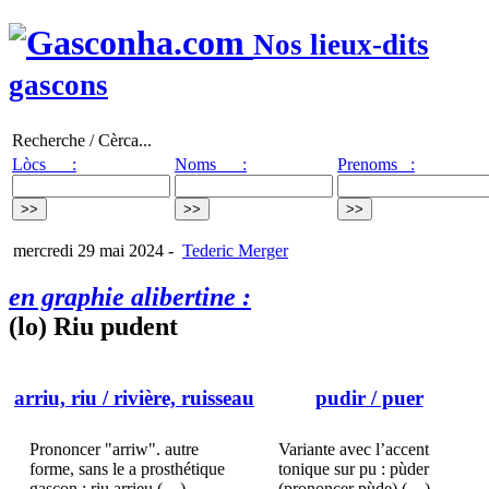
Nos lieux-dits
gascons
Recherche / Cèrca...
Lòcs :
Noms :
Prenoms :
mercredi 29 mai 2024
-
Tederic Merger
en graphie alibertine :
(lo) Riu pudent
arriu, riu
/ rivière, ruisseau
pudir
/ puer
Prononcer "arriw". autre
Variante avec l’accent
forme, sans le a prosthétique
tonique sur pu : pùder
gascon : riu arrieu (…)
(prononcer pùde) (…)