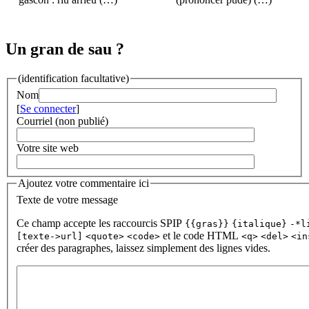
Un gran de sau ?
(identification facultative)
Nom
[
Se connecter
]
Courriel (non publié)
Votre site web
Ajoutez votre commentaire ici
Texte de votre message
Ce champ accepte les raccourcis SPIP
{{gras}}
{italique}
-*l
et le code HTML
[texte->url]
<quote>
<code>
<q>
<del>
<in
créer des paragraphes, laissez simplement des lignes vides.