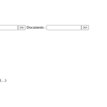
Documents :
e (…)