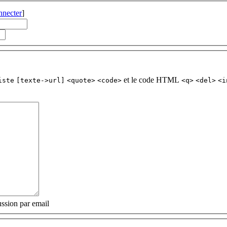
nnecter
]
et le code HTML
iste
[texte->url]
<quote>
<code>
<q>
<del>
<i
ssion par email