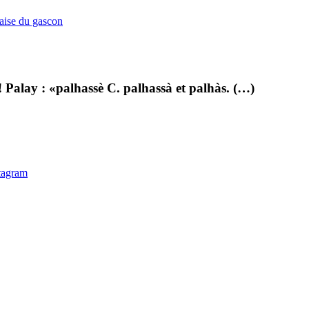
çaise du gascon
! Palay : «palhassè C. palhassà et palhàs. (…)